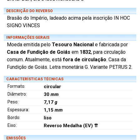
DESCRIÇÃO DO REVERSO
Brasão do Império, ladeado acima pela inscrição IN HOC
SIGNO VINCES
INFORMAÇÕES GERAIS
Moeda emitida pelo
Tesouro Nacional
e fabricada por
Casa de Fundição de Goiás
em
1832
, para circulação
comum. Atualmente, está
fora de circulação
. Casa da
Fundição de Goiás. Letra monetária G. Variante PETRUS 2.
CARACTERÍSTICAS TÉCNICAS
Formato:
circular
Diâmetro:
30
mm
Peso:
7,17
g
Espessura:
1,15
mm
Bordo:
liso
Eixo:
Reverso Medalha (EV) ⇈
EMISSÕES