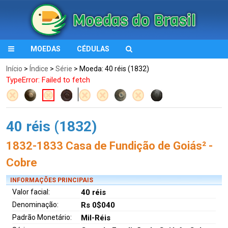
MOEDAS
CÉDULAS
Início
>
Índice
>
Série
> Moeda: 40 réis (1832)
TypeError: Failed to fetch
40 réis (1832)
1832-1833 Casa de Fundição de Goiás² -
Cobre
INFORMAÇÕES PRINCIPAIS
Valor facial:
40 réis
Denominação:
Rs 0$040
Padrão Monetário:
Mil-Réis