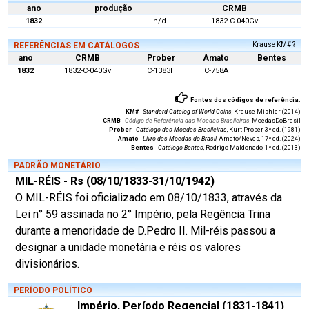
ano
produção
CRMB
1832
n/d
1832-C-040Gv
REFERÊNCIAS EM CATÁLOGOS
Krause KM# ?
ano
CRMB
Prober
Amato
Bentes
1832
1832-C-040Gv
C-1383H
C-758A
Fontes dos códigos de referência:
KM#
-
Standard Catalog of World Coins
, Krause-Mishler (2014)
CRMB
-
Código de Referência das Moedas Brasileiras
, MoedasDoBrasil
Prober
-
Catálogo das Moedas Brasileiras
, Kurt Prober, 3ª ed. (1981)
Amato
-
Livro das Moedas do Brasil
, Amato/Neves, 17ª ed. (2024)
Bentes
-
Catálogo Bentes
, Rodrigo Maldonado, 1ª ed. (2013)
PADRÃO MONETÁRIO
MIL-RÉIS - Rs (08/10/1833-31/10/1942)
O MIL-RÉIS foi oficializado em 08/10/1833, através da
Lei n° 59 assinada no 2° Império, pela Regência Trina
durante a menoridade de D.Pedro II. Mil-réis passou a
designar a unidade monetária e réis os valores
divisionários.
PERÍODO POLÍTICO
Império, Período Regencial (1831-1841)