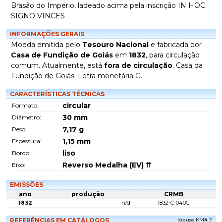
Brasão do Império, ladeado acima pela inscrição IN HOC
SIGNO VINCES
INFORMAÇÕES GERAIS
Moeda emitida pelo
Tesouro Nacional
e fabricada por
Casa de Fundição de Goiás
em
1832
, para circulação
comum. Atualmente, está
fora de circulação
. Casa da
Fundição de Goiás. Letra monetária G.
CARACTERÍSTICAS TÉCNICAS
circular
Formato:
30
mm
Diâmetro:
7,17
g
Peso:
1,15
mm
Espessura:
liso
Bordo:
Reverso Medalha (EV) ⇈
Eixo:
EMISSÕES
ano
produção
CRMB
1832
n/d
1832-C-040G
REFERÊNCIAS EM CATÁLOGOS
Krause KM# ?