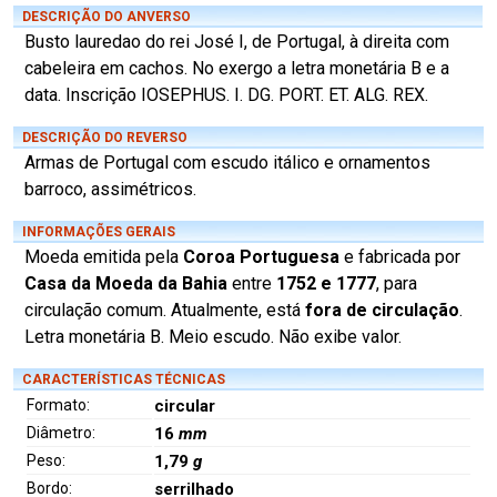
DESCRIÇÃO DO ANVERSO
Busto lauredao do rei José I, de Portugal, à direita com
cabeleira em cachos. No exergo a letra monetária B e a
data. Inscrição IOSEPHUS. I. DG. PORT. ET. ALG. REX.
DESCRIÇÃO DO REVERSO
Armas de Portugal com escudo itálico e ornamentos
barroco, assimétricos.
INFORMAÇÕES GERAIS
Moeda emitida pela
Coroa Portuguesa
e fabricada por
Casa da Moeda da Bahia
entre
1752 e 1777
, para
circulação comum. Atualmente, está
fora de circulação
.
Letra monetária B. Meio escudo. Não exibe valor.
CARACTERÍSTICAS TÉCNICAS
Formato:
circular
Diâmetro:
16
mm
Peso:
1,79
g
Bordo:
serrilhado