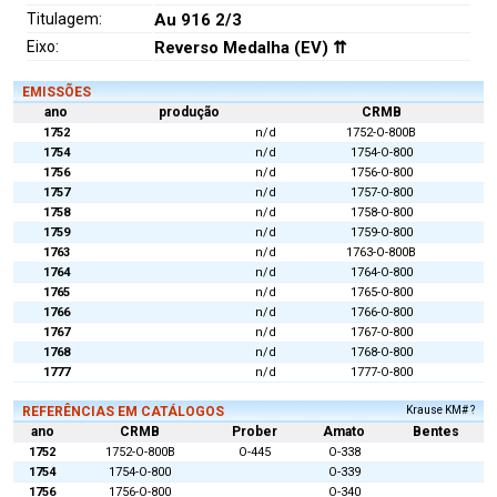
Titulagem:
Au 916 2/3
Eixo:
Reverso Medalha (EV) ⇈
EMISSÕES
ano
produção
CRMB
1752
n/d
1752-O-800B
1754
n/d
1754-O-800
1756
n/d
1756-O-800
1757
n/d
1757-O-800
1758
n/d
1758-O-800
1759
n/d
1759-O-800
1763
n/d
1763-O-800B
1764
n/d
1764-O-800
1765
n/d
1765-O-800
1766
n/d
1766-O-800
1767
n/d
1767-O-800
1768
n/d
1768-O-800
1777
n/d
1777-O-800
REFERÊNCIAS EM CATÁLOGOS
Krause KM# ?
ano
CRMB
Prober
Amato
Bentes
1752
1752-O-800B
O-445
O-338
1754
1754-O-800
O-339
1756
1756-O-800
O-340