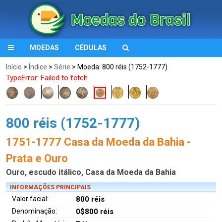
MOEDAS
CÉDULAS
Início
>
Índice
>
Série
> Moeda: 800 réis (1752-1777)
TypeError: Failed to fetch
800 réis (1752-1777)
1751-1777 Casa da Moeda da Bahia -
Prata e Ouro
Ouro, escudo itálico, Casa da Moeda da Bahia
INFORMAÇÕES PRINCIPAIS
Valor facial:
800 réis
Denominação:
0$800 réis