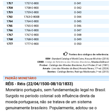
1757
1757-O-800
O-341
1758
1758-O-800
O-342
1759
1759-O-800
O-343
1763
1763-O-800B
O-344
1764
1764-O-800
O-345
1765
1765-O-800
O-346
1766
1766-O-800
O-347
1767
1767-O-800
O-348
1768
1768-O-800
O-349
1777
1777-O-800
O-350
Fontes dos códigos de referência:
KM#
-
Standard Catalog of World Coins
, Krause-Mishler (2014)
CRMB
-
Código de Referência das Moedas Brasileiras
, MoedasDoBrasil
Prober
-
Catálogo das Moedas Brasileiras
, Kurt Prober, 3ª ed. (1981)
Amato
-
Livro das Moedas do Brasil
, Amato/Neves, 17ª ed. (2024)
Bentes
-
Catálogo Bentes
, Rodrigo Maldonado, 1ª ed. (2013)
PADRÃO MONETÁRIO
RÉIS - Réis (22/04/1500-08/10/1833)
Monetário português, sem fundamentação legal no Brasil.
Surgido no período colonial sob influência direta da
moeda portuguesa, não se tratava de um sistema
genuinamente brasileiro. Popularmente, adotou-se o