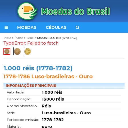
MOEDAS
CÉDULAS
Início
>
Índice
>
Série
> Moeda: 1.000 réis (1778-1782)
TypeError: Failed to fetch
1.000 réis (1778-1782)
1778-1786 Luso-brasileiras - Ouro
INFORMAÇÕES PRINCIPAIS
1.000 réis
Valor facial:
1$000 réis
Denominação:
Réis
Padrão Monetário:
Luso-brasileiras - Ouro
Série:
1778-1782
Período de emissão:
ouro
Material: