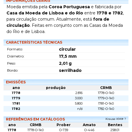
INFORMAÇÕES GERAIS
Moeda emitida pela
Coroa Portuguesa
e fabricada por
Casa da Moeda de Lisboa e do Rio
entre
1778 e 1782
,
para circulação comum. Atualmente, está
fora de
circulação
. Feitas em conjunto com as Casas da Moeda
do Rio e de Lisboa.
CARACTERÍSTICAS TÉCNICAS
circular
Formato:
17,5
mm
Diâmetro:
2,01
g
Peso:
serrilhado
Bordo:
EMISSÕES
ano
produção
CRMB
1778
2.816
1778-O-1k0
1779
3.000
1779-O-1k0
1781
5.800
1781-O-1k0
1782
n/d
1782-O-1k0
REFERÊNCIAS EM CATÁLOGOS
Krause KM# ?
ano
CRMB
Prober
Amato
Bentes
1778
1778-O-1k0
O-739
O-446
258.01