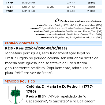
1779
1779-O-1k0
O-447
258.02
1781
1781-O-1k0
O-780
O-448
258.03
1782
1782-O-1k0
-
O-449
258.04
Fontes dos códigos de referência:
KM#
-
Standard Catalog of World Coins
, Krause-Mishler (2014)
CRMB
-
Código de Referência das Moedas Brasileiras
, MoedasDoBrasil
Prober
-
Catálogo das Moedas Brasileiras
, Kurt Prober, 3ª ed. (1981)
Amato
-
Livro das Moedas do Brasil
, Amato/Neves, 17ª ed. (2024)
Bentes
-
Catálogo Bentes
, Rodrigo Maldonado, 1ª ed. (2013)
PADRÃO MONETÁRIO
RÉIS - Réis (22/04/1500-08/10/1833)
Monetário português, sem fundamentação legal no
Brasil. Surgido no período colonial sob influência direta da
moeda portuguesa, não se tratava de um sistema
genuinamente brasileiro. Popularmente, adotou-se o
plural “réis” em vez de “reais”.
PERÍODO POLÍTICO
Colônia, D. Maria I e D. Pedro III (1777-
1786)
Pedro III
(1717-1786), apelidado de "o
Capacidónio", "o Sacristão" e "o Edificador",