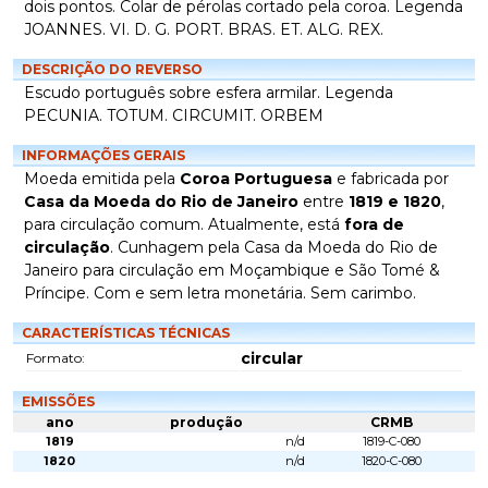
dois pontos. Colar de pérolas cortado pela coroa. Legenda
JOANNES. VI. D. G. PORT. BRAS. ET. ALG. REX.
DESCRIÇÃO DO REVERSO
Escudo português sobre esfera armilar. Legenda
PECUNIA. TOTUM. CIRCUMIT. ORBEM
INFORMAÇÕES GERAIS
Moeda emitida pela
Coroa Portuguesa
e fabricada por
Casa da Moeda do Rio de Janeiro
entre
1819 e 1820
,
para circulação comum. Atualmente, está
fora de
circulação
. Cunhagem pela Casa da Moeda do Rio de
Janeiro para circulação em Moçambique e São Tomé &
Príncipe. Com e sem letra monetária. Sem carimbo.
CARACTERÍSTICAS TÉCNICAS
circular
Formato:
EMISSÕES
ano
produção
CRMB
1819
n/d
1819-C-080
1820
n/d
1820-C-080