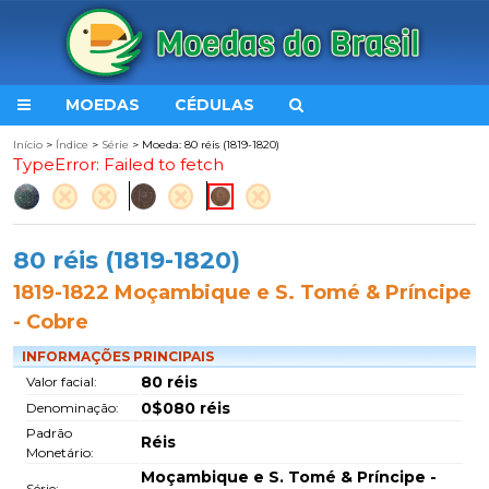
MOEDAS
CÉDULAS
Início
>
Índice
>
Série
> Moeda: 80 réis (1819-1820)
TypeError: Failed to fetch
80 réis (1819-1820)
1819-1822 Moçambique e S. Tomé & Príncipe
- Cobre
INFORMAÇÕES PRINCIPAIS
80 réis
Valor facial:
0$080 réis
Denominação:
Padrão
Réis
Monetário:
Moçambique e S. Tomé & Príncipe -
Série: