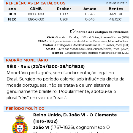
REFERÊNCIAS EM CATÁLOGOS
Krause KM# ?
ano
CRMB
Prober
Amato
Bentes
1819
1819-C-080
U19B
C-545
412.01.01
1820
1820-C-080
U20R
C-546
412.02.01
Fontes dos códigos de referência:
KM#
-
Standard Catalog of World Coins
, Krause-Mishler (2014)
CRMB
-
Código de Referência das Moedas Brasileiras
, MoedasDoBrasil
Prober
-
Catálogo das Moedas Brasileiras
, Kurt Prober, 3ª ed. (1981)
Amato
-
Livro das Moedas do Brasil
, Amato/Neves, 17ª ed. (2024)
Bentes
-
Catálogo Bentes
, Rodrigo Maldonado, 1ª ed. (2013)
PADRÃO MONETÁRIO
RÉIS - Réis (22/04/1500-08/10/1833)
Monetário português, sem fundamentação legal no
Brasil. Surgido no período colonial sob influência direta da
moeda portuguesa, não se tratava de um sistema
genuinamente brasileiro. Popularmente, adotou-se o
plural “réis” em vez de “reais”.
PERÍODO POLÍTICO
Reino Unido, D. João VI - O Clemente
(1816-1822)
João VI
(1767–1826), cognominado
O