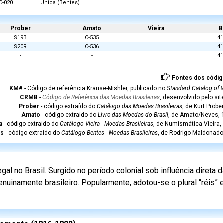
C-020
Única (Bentes)
Prober
Amato
Vieira
B
S19B
C-535
41
S20R
C-536
41
-
-
41
Fontes dos códig
KM#
- Código de referência Krause-Mishler, publicado no
Standard Catalog of 
CRMB
-
Código de Referência das Moedas Brasileiras
, desenvolvido pelo si
Prober
- código extraído do
Catálogo das Moedas Brasileiras
, de Kurt Probe
Amato
- código extraido do
Livro das Moedas do Brasil
, de Amato/Neves, 1
a
- código extraido do
Catálogo Vieira - Moedas Brasileiras
, de Numismática Vieira,
es
- código extraido do
Catálogo Bentes - Moedas Brasileiras
, de Rodrigo Maldonado
l no Brasil. Surgido no período colonial sob influência direta
nuinamente brasileiro. Popularmente, adotou-se o plural “réis”