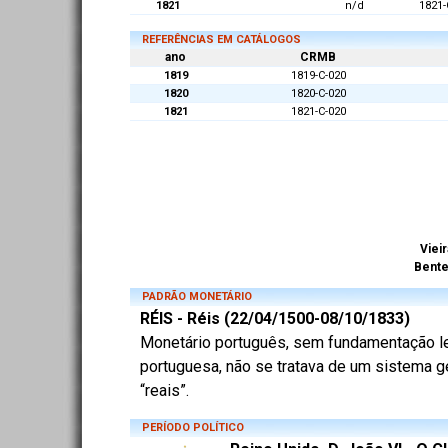
1821
n/d
1821-
REFERÊNCIAS EM CATÁLOGOS
ano
CRMB
1819
1819-C-020
1820
1820-C-020
1821
1821-C-020
Vieir
Bent
PADRÃO MONETÁRIO
RÉIS - Réis (22/04/1500-08/10/1833)
Monetário português, sem fundamentação lega
portuguesa, não se tratava de um sistema ge
“reais”.
PERÍODO POLÍTICO