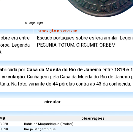
© Jorge Felgar
DESCRIÇÃO DO REVERSO
sobre era entre
Escudo português sobre esfera armilar. Lege
coroa. Legenda
PECUNIA. TOTUM. CIRCUMIT. ORBEM
X.
abricada por
Casa da Moeda do Rio de Janeiro
entre
1819 e 
 circulação
. Cunhagem pela Casa da Moeda do Rio de Janeiro 
ia. Na foto, variante de 44 pérolas contra as 43 da conhecida.
circular
MB
observações
C-020
Bahia p/ Moçambique (Prober)
C-020
Rio p/ Moçambique