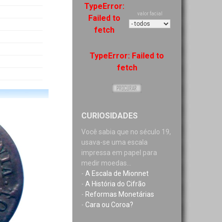
TypeError:
valor facial
Failed to
fetch
TypeError: Failed to
fetch
CURIOSIDADES
Você sabia que no século 19,
usava-se uma escala
impressa em papel para
medir moedas...
-
A Escala de Mionnet
-
A História do Cifrão
-
Reformas Monetárias
-
Cara ou Coroa?