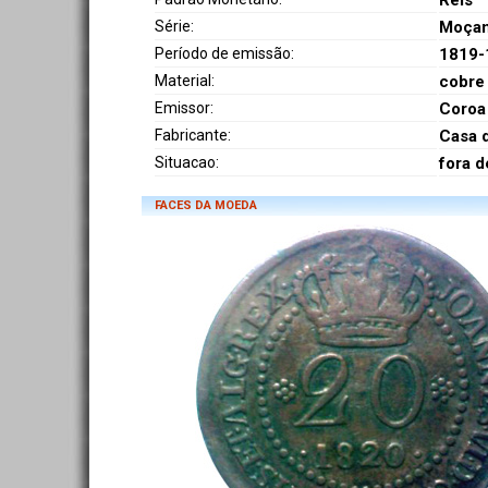
Réis
Série:
Moçam
Período de emissão:
1819-
Material:
cobre
Emissor:
Coroa
Fabricante:
Casa 
Situacao:
fora d
FACES DA MOEDA