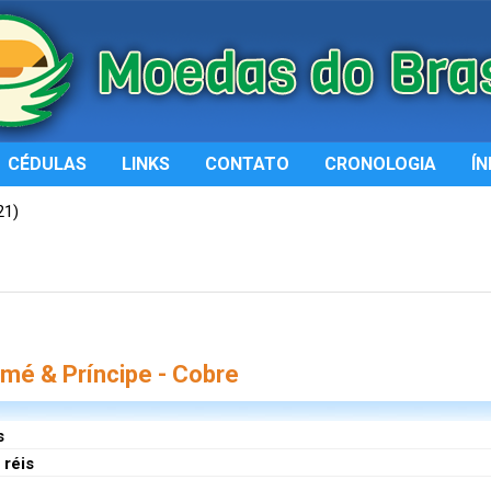
CÉDULAS
LINKS
CONTATO
CRONOLOGIA
ÍN
21)
é & Príncipe - Cobre
s
 réis