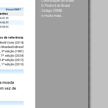
-
Colonização do Brasil
-
D. Pedro II do Brasil
Krause KM# ?
-
Código CRMB
entes
-
e muito mais...
4.01.01
4.02.01
4.03.01
os de referência:
World Coins
(2014)
te MoedasDoBrasil
r, 3ª edição (1981)
7ª. edição (2024)
 14ª edição (2012)
, 1ª edição (2013)
 da moeda
 em vez de