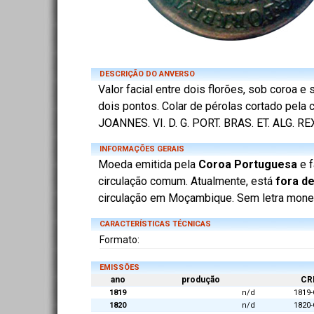
DESCRIÇÃO DO ANVERSO
Valor facial entre dois florões, sob coroa e 
dois pontos. Colar de pérolas cortado pela 
JOANNES. VI. D. G. PORT. BRAS. ET. ALG. RE
INFORMAÇÕES GERAIS
Moeda emitida pela
Coroa Portuguesa
e f
circulação comum. Atualmente, está
fora de
circulação em Moçambique. Sem letra monetár
CARACTERÍSTICAS TÉCNICAS
Formato:
EMISSÕES
ano
produção
CR
1819
n/d
1819-
1820
n/d
1820-