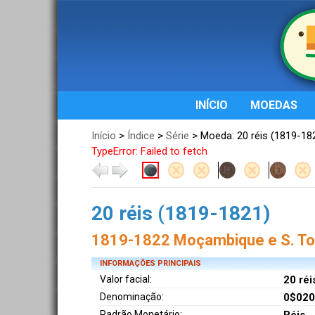
INÍCIO
MOEDAS
Início
>
Índice
>
Série
> Moeda: 20 réis (1819-18
TypeError: Failed to fetch
20 réis (1819-1821)
1819-1822 Moçambique e S. Tom
INFORMAÇÕES PRINCIPAIS
Valor facial:
20 réi
Denominação:
0$020
Padrão Monetário: