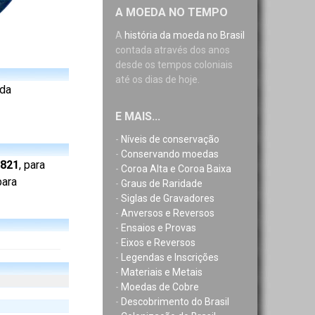
A MOEDA NO TEMPO
A
história da moeda no Brasil
contada através dos anos
desde os tempos coloniais
até os dias de hoje.
nda
E MAIS...
-
Níveis de conservação
-
Conservando moedas
1821
, para
-
Coroa Alta e Coroa Baixa
para
-
Graus de Raridade
-
Siglas de Gravadores
-
Anversos e Reversos
-
Ensaios e Provas
-
Eixos e Reversos
-
Legendas e Inscrições
-
Materiais e Metais
-
Moedas de Cobre
-
Descobrimento do Brasil