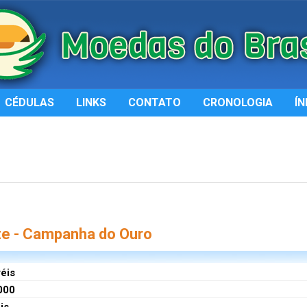
CÉDULAS
LINKS
CONTATO
CRONOLOGIA
ÍN
e - Campanha do Ouro
réis
000