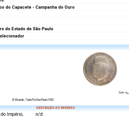
is
bo do Capacete - Campanha do Ouro
ro do Estado de São Paulo
colecionador
1cm =
© Ricardo, TudoPorSaoPaulo1932
DESCRIÇÃO DO REVERSO
do Império,
n/d