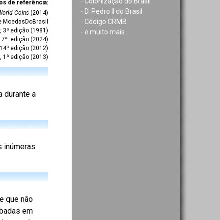
-
Colonização do Brasil
os de referência:
-
D. Pedro II do Brasil
World Coins
(2014)
-
Código CRMB
te MoedasDoBrasil
r, 3ª edição (1981)
-
e muito mais...
7ª. edição (2024)
 14ª edição (2012)
, 1ª edição (2013)
a durante a
as inúmeras
e que não
mbadas em