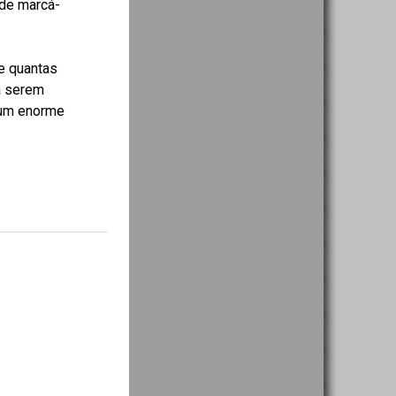
 de marcá-
e quantas
a serem
 um enorme