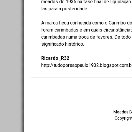
meados de 1935 na fase final de liquidaçã
las para a posteridade.
A marca ficou conhecida como o Carimbo d
foram carimbadas e em quais circunstância
carimbadas numa troca de favores. De tod
significado histórico.
Ricardo_R32
http://tudoporsaopaulo1932.blogspot.com.b
Moedas Br
Copyright