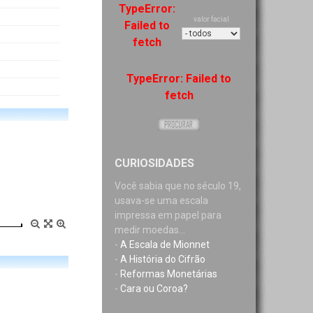
TypeError:
valor facial
Failed to
fetch
TypeError: Failed to
fetch
CURIOSIDADES
Você sabia que no século 19,
usava-se uma escala
impressa em papel para
medir moedas...
-
A Escala de Mionnet
-
A História do Cifrão
-
Reformas Monetárias
-
Cara ou Coroa?