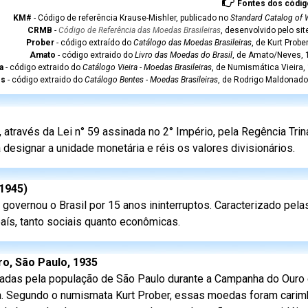
Fontes dos códig
KM#
- Código de referência Krause-Mishler, publicado no
Standard Catalog of 
CRMB
-
Código de Referência das Moedas Brasileiras
, desenvolvido pelo si
Prober
- código extraído do
Catálogo das Moedas Brasileiras
, de Kurt Probe
Amato
- código extraido do
Livro das Moedas do Brasil
, de Amato/Neves, 1
a
- código extraido do
Catálogo Vieira - Moedas Brasileiras
, de Numismática Vieira,
es
- código extraido do
Catálogo Bentes - Moedas Brasileiras
, de Rodrigo Maldonado
através da Lei n° 59 assinada no 2° Império, pela Regência Trin
 designar a unidade monetária e réis os valores divisionários.
-1945)
governou o Brasil por 15 anos ininterruptos. Caracterizado pel
aís, tanto sociais quanto econômicas.
o, São Paulo, 1935
adas pela população de São Paulo durante a Campanha do Ouro 
ta. Segundo o numismata Kurt Prober, essas moedas foram cari