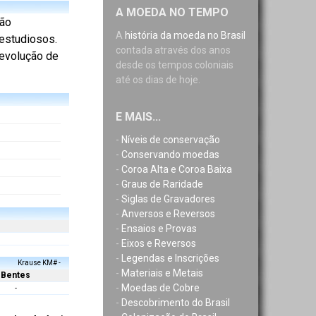
A MOEDA NO TEMPO
não
A
história da moeda no Brasil
 estudiosos.
contada através dos anos
evolução de
desde os tempos coloniais
até os dias de hoje.
E MAIS...
-
Níveis de conservação
-
Conservando moedas
-
Coroa Alta e Coroa Baixa
-
Graus de Raridade
-
Siglas de Gravadores
-
Anversos e Reversos
-
Ensaios e Provas
-
Eixos e Reversos
-
Legendas e Inscrições
Krause KM# -
-
Materiais e Metais
Bentes
-
Moedas de Cobre
-
-
Descobrimento do Brasil