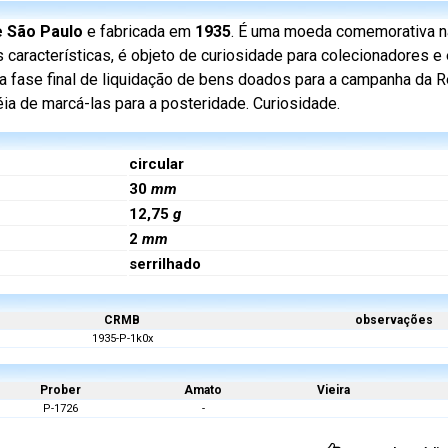
e São Paulo
e fabricada em
1935
. É uma moeda comemorativa 
características, é objeto de curiosidade para colecionadores e
fase final de liquidação de bens doados para a campanha da R
ia de marcá-las para a posteridade. Curiosidade.
circular
30
mm
12,75
g
2
mm
serrilhado
CRMB
observações
1935-P-1k0x
Prober
Amato
Vieira
P-1726
-