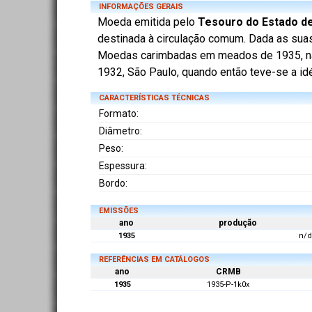
INFORMAÇÕES GERAIS
Moeda emitida pelo
Tesouro do Estado d
destinada à circulação comum. Dada as suas 
Moedas carimbadas em meados de 1935, na 
1932, São Paulo, quando então teve-se a idé
CARACTERÍSTICAS TÉCNICAS
Formato:
Diâmetro:
Peso:
Espessura:
Bordo:
EMISSÕES
ano
produção
1935
n/d
REFERÊNCIAS EM CATÁLOGOS
ano
CRMB
1935
1935-P-1k0x