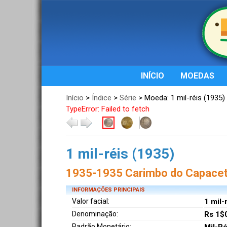
INÍCIO
MOEDAS
Início
>
Índice
>
Série
> Moeda: 1 mil-réis (1935)
TypeError: Failed to fetch
1 mil-réis (1935)
1935-1935 Carimbo do Capacet
INFORMAÇÕES PRINCIPAIS
Valor facial:
1 mil-
Denominação:
Rs 1$
Padrão Monetário: