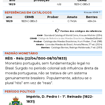
ano
produção
CRMB
1829
n/d
1829-C-080v3
REFERÊNCIAS EM CATÁLOGOS
Krause KM# ?
ano
CRMB
Prober
Amato
Bentes
1829
1829-C-080v3
-
C-745A
484.04
Fontes dos códigos de referência:
KM#
-
Standard Catalog of World Coins
, Krause-Mishler (2014)
CRMB
-
Código de Referência das Moedas Brasileiras
, MoedasDoBrasil
Prober
-
Catálogo das Moedas Brasileiras
, Kurt Prober, 3ª ed. (1981)
Amato
-
Livro das Moedas do Brasil
, Amato/Neves, 17ª ed. (2024)
Bentes
-
Catálogo Bentes
, Rodrigo Maldonado, 1ª ed. (2013)
PADRÃO MONETÁRIO
RÉIS - Réis (22/04/1500-08/10/1833)
Monetário português, sem fundamentação legal no
Brasil. Surgido no período colonial sob influência direta da
moeda portuguesa, não se tratava de um sistema
genuinamente brasileiro. Popularmente, adotou-se o
plural “réis” em vez de “reais”.
PERÍODO POLÍTICO
Império, D. Pedro I - 1º. Reinado (1822-
1831)