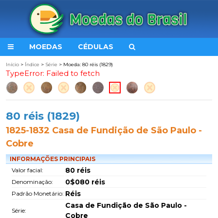
MOEDAS
CÉDULAS
Início
>
Índice
>
Série
> Moeda: 80 réis (1829)
TypeError: Failed to fetch
80 réis (1829)
1825-1832 Casa de Fundição de São Paulo -
Cobre
INFORMAÇÕES PRINCIPAIS
80 réis
Valor facial:
0$080 réis
Denominação:
Réis
Padrão Monetário:
Casa de Fundição de São Paulo -
Série:
Cobre