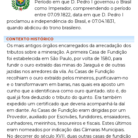
Período em que D. Pedro I governou o Brasil
como Imperador, compreendendo o período
entre 07.09.1822, data em que D. Pedro I
proclamou a independência do Brasil, e 07.04.1831,
quando abdicou do trono brasileiro.
CONTEXTO HISTÓRICO
Os mais antigos órgãos encarregados da arrecadação dos
tributos sobre a mineração. A primeira Casa de Fundição
foi estabelecida em São Paulo, por volta de 1580, para
fundir o ouro extraído das minas do Jaraguá e de outras
jazidas nos arredores da vila. As Casas de Fundição
recolhiam o ouro extraído pelos mineiros, purificavam-no
e o transformavam em barras, nas quais era aposto um
cunho que a identificava como ouro quintado. isto é, do
qual já fora deduzido o tributo do quinto. Era também
expedido um certificado que deveria acompanhá-la daí
em diante. As Casas de Fundição eram dirigidas por um
Provedor, auxiliado por Escrivães, fundidores, ensaiadores,
cunhadores, meirinhos, tesoureiros e fiscais. Estes últimos
eram nomeados por indicação das Câmaras Municipais.
No decorrer do século XVII, duas outras casas de fundição