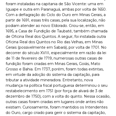
foram instaladas na capitania de São Vicente: uma em
Iguape e outra em Paranaguá, ambas por volta de 1650.
Com a deflagração do Ciclo do Ouro em Minas Gerais, a
partir de 1691, essas três casas, pela sua localização, não
podiam atender ao novo Eldorado. Criou-se, então, em
1695, a Casa de Fundição de Taubaté, também chamada
de Oficina Real dos Quintos. A seguir, foi instalada outra
Oficina Real dos Quintos no Rio das Velhas, em Minas
Gerais (possivelmente em Sabará), por volta de 1701. No
decorrer do século XVIII, especialmente em razão da lei
de 11 de fevereiro de 1719, numerosas outras casas de
fundição foram criadas em Minas Gerais, Goiás, Mato
Grosso e Bahia. Em 1737, porém, foram todas extintas,
em virtude da adoção do sistema da capitação, para
tributar a atividade mineradora. Entretanto, nova
mudança na política fiscal portuguesa determinou o seu
restabelecimento em 1751 (por força de alvará de 3 de
dezembro de 1750), com a volta do quinto. Nessa ocasião,
outras casas foram criadas em lugares onde antes não
existiam. Curiosamente, foram mantidos os Intendentes
do Ouro, cargo criado para gerir o sistema da capitação,