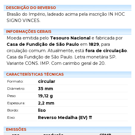
DESCRIÇÃO DO REVERSO
Brasão do Império, ladeado acima pela inscrição IN HOC
SIGNO VINCES.
INFORMAÇÕES GERAIS
Moeda emitida pelo
Tesouro Nacional
e fabricada por
Casa de Fundição de São Paulo
em
1829
, para
circulação comum. Atualmente, está
fora de circulação
.
Casa da Fundição de São Paulo. Letra monetária SP.
Variante CONS. IMP. Com carimbo geral de 20.
CARACTERÍSTICAS TÉCNICAS
circular
Formato:
35
mm
Diâmetro:
19,12
g
Peso:
2,2
mm
Espessura:
liso
Bordo:
Reverso Medalha (EV) ⇈
Eixo:
EMISSÕES