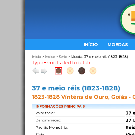
INÍCIO
MOEDAS
Início
>
Índice
>
Série
> Moeda: 37 e meio réis (1823-1828)
TypeError: Failed to fetch
37 e meio réis (1823-1828)
1823-1828 Vinténs de Ouro, Goiás - 
INFORMAÇÕES PRINCIPAIS
37 e
Valor facial:
37 1
Denominação:
Réi
Padrão Monetário:
Vin
Série: