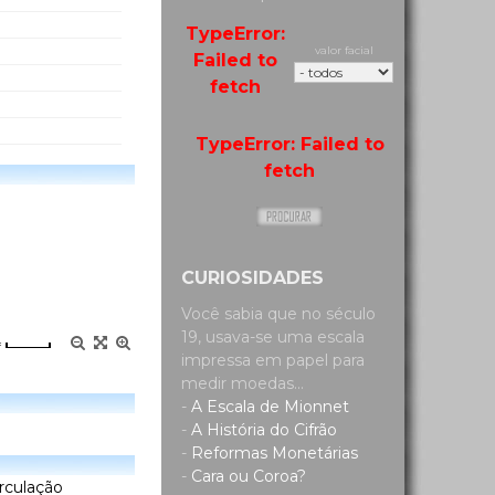
TypeError:
valor facial
Failed to
fetch
TypeError: Failed to
fetch
CURIOSIDADES
Você sabia que no século
19, usava-se uma escala
=
impressa em papel para
medir moedas...
-
A Escala de Mionnet
-
A História do Cifrão
-
Reformas Monetárias
-
Cara ou Coroa?
irculação