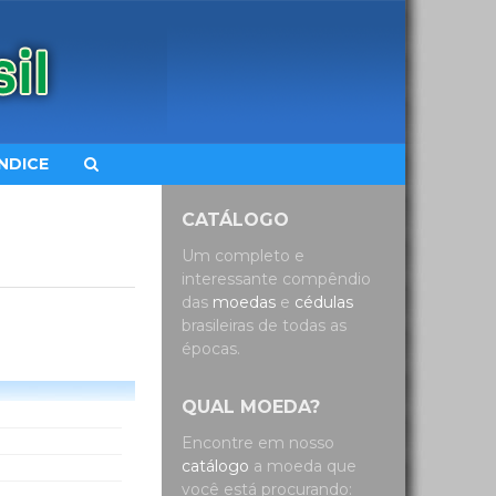
ÍNDICE
CATÁLOGO
Um completo e
interessante compêndio
das
moedas
e
cédulas
brasileiras de todas as
épocas.
QUAL MOEDA?
Encontre em nosso
catálogo
a moeda que
você está procurando: