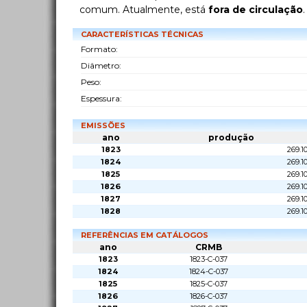
comum. Atualmente, está
fora de circulação
CARACTERÍSTICAS TÉCNICAS
Formato:
Diâmetro:
Peso:
Espessura:
EMISSÕES
ano
produção
1823
269.1
1824
269.1
1825
269.1
1826
269.1
1827
269.1
1828
269.1
REFERÊNCIAS EM CATÁLOGOS
ano
CRMB
1823
1823-C-037
1824
1824-C-037
1825
1825-C-037
1826
1826-C-037