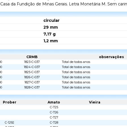
. Casa da Fundição de Minas Gerais. Letra Monetária M. Sem cari
circular
29
mm
7,17
g
1,2
mm
CRMB
observações
00
1823-C-037
Total de todos anos
00
1824-C-037
Total de todos anos
00
1825-C-037
Total de todos anos
00
1826-C-037
Total de todos anos
00
1827-C-037
Total de todos anos
00
1828-C-037
Total de todos anos
Prober
Amato
Vieira
C-725
C-726
C-727
C-1292
C-728