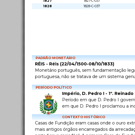
1827
1827-C-037
1828
1828-C-037
PADRÃO MONETÁRIO
RÉIS - Réis (22/04/1500-08/10/1833)
Monetário português, sem fundamentação legal n
portuguesa, não se tratava de um sistema genui
PERÍODO POLÍTICO
Império, D. Pedro I - 1º. Reinado
Período em que D. Pedro I govern
em que D. Pedro I proclamou a inde
CONTEXTO HISTÓRICO
Casas de Fundição eram casas onde o ouro extraí
mais antigos órgãos encarregados da arrecadaçã