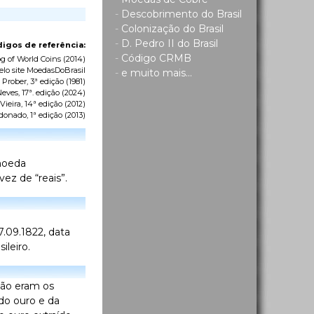
-
Descobrimento do Brasil
-
Colonização do Brasil
-
D. Pedro II do Brasil
igos de referência:
-
Código CRMB
g of World Coins
(2014)
elo site MoedasDoBrasil
-
e muito mais...
 Prober, 3ª edição (1981)
eves, 17ª. edição (2024)
ieira, 14ª edição (2012)
donado, 1ª edição (2013)
 moeda
ez de “reais”.
.09.1822, data
ileiro.
ição eram os
do ouro e da