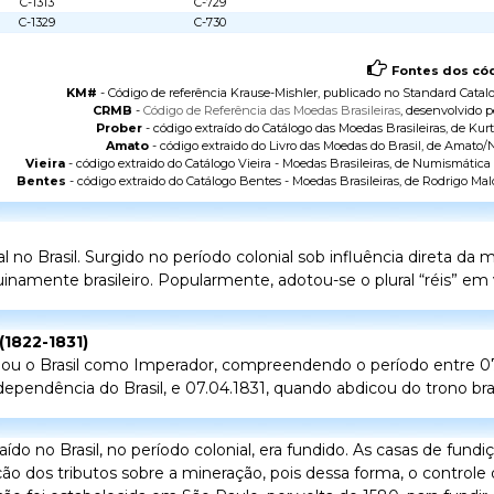
C-1313
C-729
C-1329
C-730
Fontes dos cód
KM#
- Código de referência Krause-Mishler, publicado no
Standard Catalo
CRMB
-
Código de Referência das Moedas Brasileiras
, desenvolvido p
Prober
- código extraído do
Catálogo das Moedas Brasileiras
, de Kurt
Amato
- código extraido do
Livro das Moedas do Brasil
, de Amato/N
Vieira
- código extraido do
Catálogo Vieira - Moedas Brasileiras
, de Numismática V
Bentes
- código extraido do
Catálogo Bentes - Moedas Brasileiras
, de Rodrigo Mal
o Brasil. Surgido no período colonial sob influência direta da
namente brasileiro. Popularmente, adotou-se o plural “réis” em v
 (1822-1831)
ou o Brasil como Imperador, compreendendo o período entre 07
pendência do Brasil, e 07.04.1831, quando abdicou do trono bras
do no Brasil, no período colonial, era fundido. As casas de fund
o dos tributos sobre a mineração, pois dessa forma, o controle 