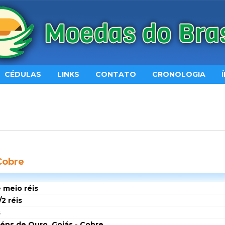
CÉDULAS
LINKS
CONTATO
CRONOLOGIA
Cobre
 meio réis
/2 réis
s
téns de Ouro, Goiás - Cobre