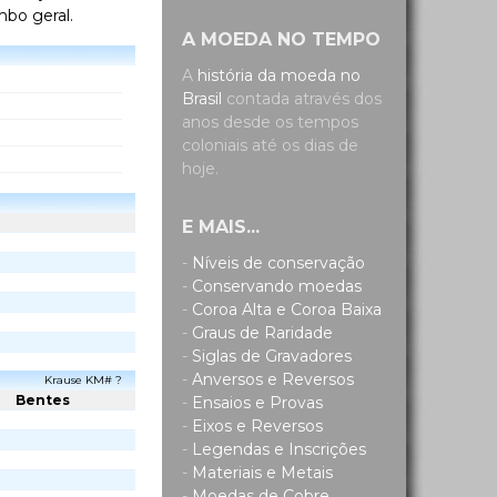
mbo geral.
A MOEDA NO TEMPO
A
história da moeda no
Brasil
contada através dos
anos desde os tempos
coloniais até os dias de
hoje.
E MAIS...
-
Níveis de conservação
-
Conservando moedas
-
Coroa Alta e Coroa Baixa
-
Graus de Raridade
-
Siglas de Gravadores
-
Anversos e Reversos
Krause KM# ?
Bentes
-
Ensaios e Provas
-
Eixos e Reversos
-
Legendas e Inscrições
-
Materiais e Metais
-
Moedas de Cobre