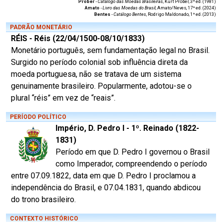
Prober
-
Catálogo das Moedas Brasileiras
, Kurt Prober, 3ª ed. (1981)
Amato
-
Livro das Moedas do Brasil
, Amato/Neves, 17ª ed. (2024)
Bentes
-
Catálogo Bentes
, Rodrigo Maldonado, 1ª ed. (2013)
PADRÃO MONETÁRIO
RÉIS - Réis (22/04/1500-08/10/1833)
Monetário português, sem fundamentação legal no Brasil.
Surgido no período colonial sob influência direta da
moeda portuguesa, não se tratava de um sistema
genuinamente brasileiro. Popularmente, adotou-se o
plural “réis” em vez de “reais”.
PERÍODO POLÍTICO
Império, D. Pedro I - 1º. Reinado (1822-
1831)
Período em que D. Pedro I governou o Brasil
como Imperador, compreendendo o período
entre 07.09.1822, data em que D. Pedro I proclamou a
independência do Brasil, e 07.04.1831, quando abdicou
do trono brasileiro.
CONTEXTO HISTÓRICO