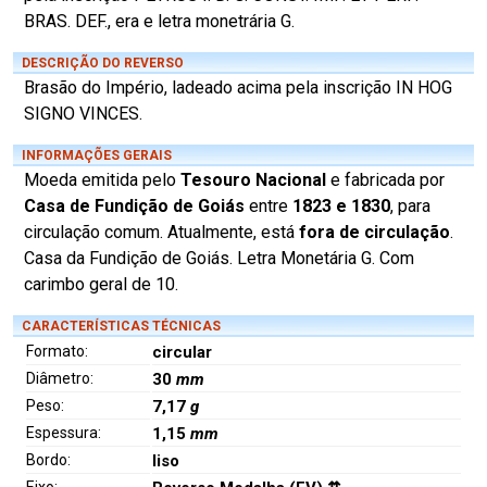
BRAS. DEF., era e letra monetrária G.
DESCRIÇÃO DO REVERSO
Brasão do Império, ladeado acima pela inscrição IN HOG
SIGNO VINCES.
INFORMAÇÕES GERAIS
Moeda emitida pelo
Tesouro Nacional
e fabricada por
Casa de Fundição de Goiás
entre
1823 e 1830
, para
circulação comum. Atualmente, está
fora de circulação
.
Casa da Fundição de Goiás. Letra Monetária G. Com
carimbo geral de 10.
CARACTERÍSTICAS TÉCNICAS
Formato:
circular
Diâmetro:
30
mm
Peso:
7,17
g
Espessura:
1,15
mm
Bordo:
liso