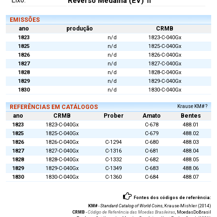
Eixo:
Reverso Medalha (EV) ⇈
EMISSÕES
ano
produção
CRMB
1823
n/d
1823-C-040Gx
1825
n/d
1825-C-040Gx
1826
n/d
1826-C-040Gx
1827
n/d
1827-C-040Gx
1828
n/d
1828-C-040Gx
1829
n/d
1829-C-040Gx
1830
n/d
1830-C-040Gx
REFERÊNCIAS EM CATÁLOGOS
Krause KM# ?
ano
CRMB
Prober
Amato
Bentes
1823
1823-C-040Gx
C-678
488.01
1825
1825-C-040Gx
C-679
488.02
1826
1826-C-040Gx
C-1294
C-680
488.03
1827
1827-C-040Gx
C-1316
C-681
488.04
1828
1828-C-040Gx
C-1332
C-682
488.05
1829
1829-C-040Gx
C-1349
C-683
488.06
1830
1830-C-040Gx
C-1360
C-684
488.07
Fontes dos códigos de referência:
KM#
-
Standard Catalog of World Coins
, Krause-Mishler (2014)
CRMB
-
Código de Referência das Moedas Brasileiras
, MoedasDoBrasil