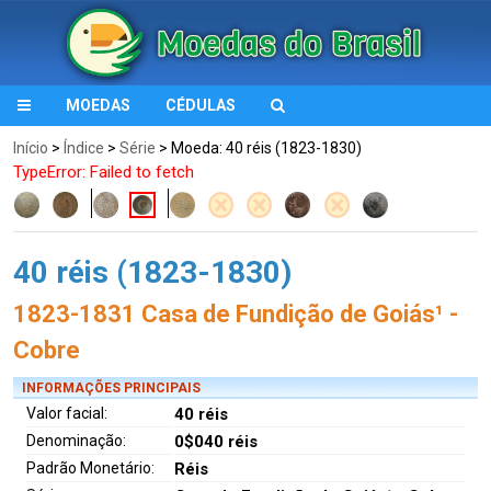
MOEDAS
CÉDULAS
Início
>
Índice
>
Série
> Moeda: 40 réis (1823-1830)
TypeError: Failed to fetch
40 réis (1823-1830)
1823-1831 Casa de Fundição de Goiás¹ -
Cobre
INFORMAÇÕES PRINCIPAIS
Valor facial:
40 réis
Denominação:
0$040 réis
Padrão Monetário:
Réis