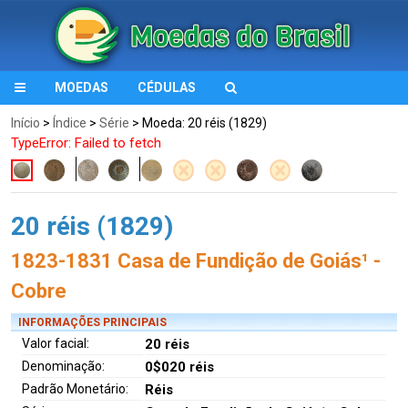
MOEDAS
CÉDULAS
Início
>
Índice
>
Série
> Moeda: 20 réis (1829)
TypeError: Failed to fetch
20 réis (1829)
1823-1831 Casa de Fundição de Goiás¹ -
Cobre
INFORMAÇÕES PRINCIPAIS
Valor facial:
20 réis
Denominação:
0$020 réis
Padrão Monetário:
Réis