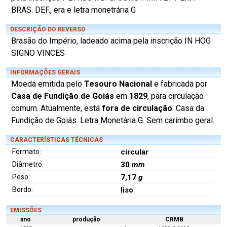
BRAS. DEF., era e letra monetrária G
DESCRIÇÃO DO REVERSO
Brasão do Império, ladeado acima pela inscrição IN HOG
SIGNO VINCES
INFORMAÇÕES GERAIS
Moeda emitida pelo
Tesouro Nacional
e fabricada por
Casa de Fundição de Goiás
em
1829
, para circulação
comum. Atualmente, está
fora de circulação
. Casa da
Fundição de Goiás. Letra Monetária G. Sem carimbo geral.
CARACTERÍSTICAS TÉCNICAS
Formato:
circular
Diâmetro:
30
mm
Peso:
7,17
g
Bordo:
liso
EMISSÕES
ano
produção
CRMB