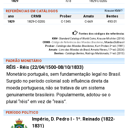
1829
n/d
1829-C-020G
REFERÊNCIAS EM CATÁLOGOS
Krause KM# ?
ano
CRMB
Prober
Amato
Bentes
1829
1829-C-020G
C-1345
C-669
493.01
Fontes dos códigos de referência:
KM#
-
Standard Catalog of World Coins
, Krause-Mishler (2014)
CRMB
-
Código de Referência das Moedas Brasileiras
, MoedasDoBrasil
Prober
-
Catálogo das Moedas Brasileiras
, Kurt Prober, 3ª ed. (1981)
Amato
-
Livro das Moedas do Brasil
, Amato/Neves, 17ª ed. (2024)
Bentes
-
Catálogo Bentes
, Rodrigo Maldonado, 1ª ed. (2013)
PADRÃO MONETÁRIO
RÉIS - Réis (22/04/1500-08/10/1833)
Monetário português, sem fundamentação legal no Brasil.
Surgido no período colonial sob influência direta da
moeda portuguesa, não se tratava de um sistema
genuinamente brasileiro. Popularmente, adotou-se o
plural “réis” em vez de “reais”.
PERÍODO POLÍTICO
Império, D. Pedro I - 1º. Reinado (1822-
1831)