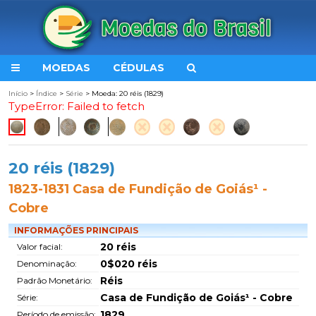
MOEDAS
CÉDULAS
Início
>
Índice
>
Série
> Moeda: 20 réis (1829)
TypeError: Failed to fetch
20 réis (1829)
1823-1831 Casa de Fundição de Goiás¹ -
Cobre
INFORMAÇÕES PRINCIPAIS
20 réis
Valor facial:
0$020 réis
Denominação:
Réis
Padrão Monetário:
Casa de Fundição de Goiás¹ - Cobre
Série:
1829
Período de emissão: