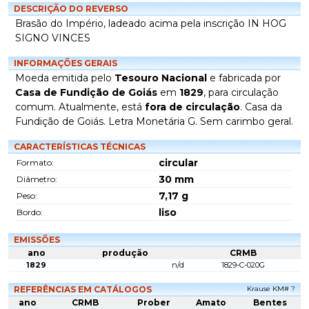
DESCRIÇÃO DO REVERSO
Brasão do Império, ladeado acima pela inscrição IN HOG
SIGNO VINCES
INFORMAÇÕES GERAIS
Moeda emitida pelo
Tesouro Nacional
e fabricada por
Casa de Fundição de Goiás
em
1829
, para circulação
comum. Atualmente, está
fora de circulação
. Casa da
Fundição de Goiás. Letra Monetária G. Sem carimbo geral.
CARACTERÍSTICAS TÉCNICAS
circular
Formato:
30
mm
Diâmetro:
7,17
g
Peso:
liso
Bordo:
EMISSÕES
ano
produção
CRMB
1829
n/d
1829-C-020G
REFERÊNCIAS EM CATÁLOGOS
Krause KM# ?
ano
CRMB
Prober
Amato
Bentes