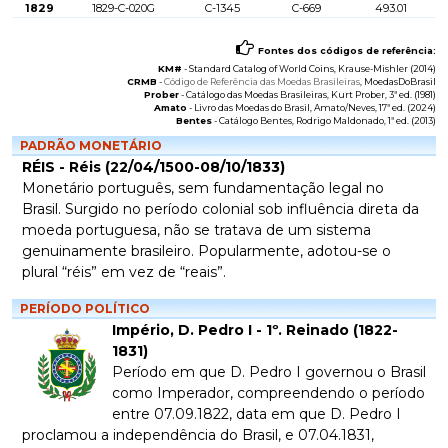
1829
1829-C-020G
C-1345
C-669
493.01
Fontes dos códigos de referência:
KM#
-
Standard Catalog of World Coins
, Krause-Mishler (2014)
CRMB
-
Código de Referência das Moedas Brasileiras
, MoedasDoBrasil
Prober
-
Catálogo das Moedas Brasileiras
, Kurt Prober, 3ª ed. (1981)
Amato
-
Livro das Moedas do Brasil
, Amato/Neves, 17ª ed. (2024)
Bentes
-
Catálogo Bentes
, Rodrigo Maldonado, 1ª ed. (2013)
PADRÃO MONETÁRIO
RÉIS - Réis (22/04/1500-08/10/1833)
Monetário português, sem fundamentação legal no
Brasil. Surgido no período colonial sob influência direta da
moeda portuguesa, não se tratava de um sistema
genuinamente brasileiro. Popularmente, adotou-se o
plural “réis” em vez de “reais”.
PERÍODO POLÍTICO
Império, D. Pedro I - 1º. Reinado (1822-
1831)
Período em que D. Pedro I governou o Brasil
como Imperador, compreendendo o período
entre 07.09.1822, data em que D. Pedro I
proclamou a independência do Brasil, e 07.04.1831,