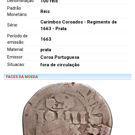
Denominação:
100 réis
Padrão
Réis
Monetário:
Carimbos Coroados - Regimento de
Série:
1663 - Prata
Período de
1663
emissão:
Material:
prata
Emissor:
Coroa Portuguesa
Situacao:
fora de circulação
FACES DA MOEDA