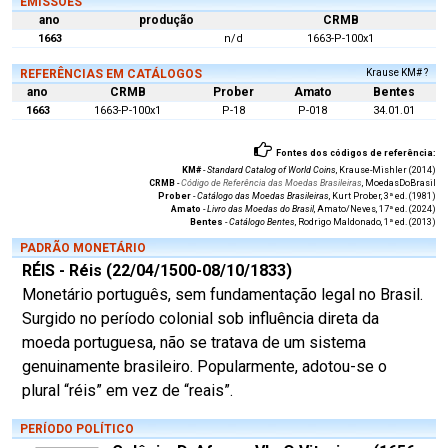
EMISSÕES
ano
produção
CRMB
1663
n/d
1663-P-100x1
REFERÊNCIAS EM CATÁLOGOS
Krause KM# ?
ano
CRMB
Prober
Amato
Bentes
1663
1663-P-100x1
P-18
P-018
34.01.01
Fontes dos códigos de referência:
KM#
-
Standard Catalog of World Coins
, Krause-Mishler (2014)
CRMB
-
Código de Referência das Moedas Brasileiras
, MoedasDoBrasil
Prober
-
Catálogo das Moedas Brasileiras
, Kurt Prober, 3ª ed. (1981)
Amato
-
Livro das Moedas do Brasil
, Amato/Neves, 17ª ed. (2024)
Bentes
-
Catálogo Bentes
, Rodrigo Maldonado, 1ª ed. (2013)
PADRÃO MONETÁRIO
RÉIS - Réis (22/04/1500-08/10/1833)
Monetário português, sem fundamentação legal no Brasil.
Surgido no período colonial sob influência direta da
moeda portuguesa, não se tratava de um sistema
genuinamente brasileiro. Popularmente, adotou-se o
plural “réis” em vez de “reais”.
PERÍODO POLÍTICO