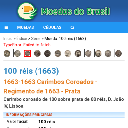
MOEDAS
CÉDULAS
Início
>
Índice
>
Série
> Moeda: 100 réis (1663)
TypeError: Failed to fetch
100 réis (1663)
1663-1663 Carimbos Coroados -
Regimento de 1663 - Prata
Carimbo coroado de 100 sobre prata de 80 réis, D. João
IV, Lisboa
INFORMAÇÕES PRINCIPAIS
Valor facial:
100 réis