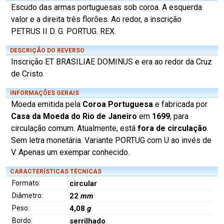
Escudo das armas portuguesas sob coroa. A esquerda
valor e a direita três florões. Ao redor, a inscrição
PETRUS II D. G. PORTUG. REX.
DESCRIÇÃO DO REVERSO
Inscrição ET BRASILIAE DOMINUS e era ao redor da Cruz
de Cristo.
INFORMAÇÕES GERAIS
Moeda emitida pela
Coroa Portuguesa
e fabricada por
Casa da Moeda do Rio de Janeiro
em
1699
, para
circulação comum. Atualmente, está
fora de circulação
.
Sem letra monetária. Variante PORTUG com U ao invés de
V. Apenas um exempar conhecido.
CARACTERÍSTICAS TÉCNICAS
Formato:
circular
Diâmetro:
22
mm
Peso:
4,08
g
Bordo:
serrilhado