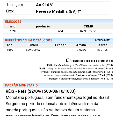
Titulagem:
Au 916 ⅔
Eixo:
Reverso Medalha (EV) ⇈
EMISSÕES
ano
produção
CRMB
1699
n/d
1699-O-2k0v1
REFERÊNCIAS EM CATÁLOGOS
Krause KM# -
ano
CRMB
Prober
Amato
Bentes
1699
1699-O-2k0v1
-
O-029A
75.01.05
Fontes dos códigos de referência:
KM#
-
Standard Catalog of World Coins
, Krause-Mishler (2014)
CRMB
-
Código de Referência das Moedas Brasileiras
, MoedasDoBrasil
Prober
-
Catálogo das Moedas Brasileiras
, Kurt Prober, 3ª ed. (1981)
Amato
-
Livro das Moedas do Brasil
, Amato/Neves, 17ª ed. (2024)
Bentes
-
Catálogo Bentes
, Rodrigo Maldonado, 1ª ed. (2013)
PADRÃO MONETÁRIO
RÉIS - Réis (22/04/1500-08/10/1833)
Monetário português, sem fundamentação legal no Brasil.
Surgido no período colonial sob influência direta da
moeda portuguesa, não se tratava de um sistema