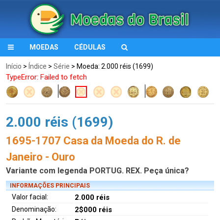
MOEDAS
CÉDULAS
Início
>
Índice
>
Série
> Moeda: 2.000 réis (1699)
TypeError: Failed to fetch
2.000 réis (1699)
1695-1707 Casa da Moeda do R. de
Janeiro - Ouro
Variante com legenda PORTUG. REX. Peça única?
INFORMAÇÕES PRINCIPAIS
Valor facial:
2.000 réis
Denominação:
2$000 réis