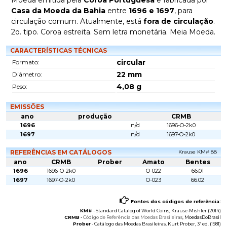
Moeda emitida pela
Coroa Portuguesa
e fabricada por
Casa da Moeda da Bahia
entre
1696 e 1697
, para
circulação comum. Atualmente, está
fora de circulação
.
2o. tipo. Coroa estreita. Sem letra monetária. Meia Moeda.
CARACTERÍSTICAS TÉCNICAS
circular
Formato:
22
mm
Diâmetro:
4,08
g
Peso:
EMISSÕES
ano
produção
CRMB
1696
n/d
1696-O-2k0
1697
n/d
1697-O-2k0
REFERÊNCIAS EM CATÁLOGOS
Krause KM# 88
ano
CRMB
Prober
Amato
Bentes
1696
1696-O-2k0
O-022
66.01
1697
1697-O-2k0
O-023
66.02
Fontes dos códigos de referência:
KM#
-
Standard Catalog of World Coins
, Krause-Mishler (2014)
CRMB
-
Código de Referência das Moedas Brasileiras
, MoedasDoBrasil
Prober
-
Catálogo das Moedas Brasileiras
, Kurt Prober, 3ª ed. (1981)