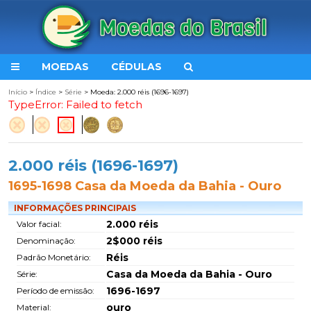
MOEDAS
CÉDULAS
Início
>
Índice
>
Série
> Moeda: 2.000 réis (1696-1697)
TypeError: Failed to fetch
2.000 réis (1696-1697)
1695-1698 Casa da Moeda da Bahia - Ouro
INFORMAÇÕES PRINCIPAIS
2.000 réis
Valor facial:
2$000 réis
Denominação:
Réis
Padrão Monetário:
Casa da Moeda da Bahia - Ouro
Série:
1696-1697
Período de emissão:
ouro
Material: