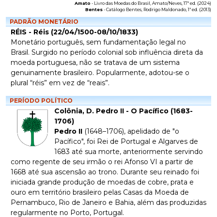
Amato
-
Livro das Moedas do Brasil
, Amato/Neves, 17ª ed. (2024)
Bentes
-
Catálogo Bentes
, Rodrigo Maldonado, 1ª ed. (2013)
PADRÃO MONETÁRIO
RÉIS - Réis (22/04/1500-08/10/1833)
Monetário português, sem fundamentação legal no
Brasil. Surgido no período colonial sob influência direta da
moeda portuguesa, não se tratava de um sistema
genuinamente brasileiro. Popularmente, adotou-se o
plural “réis” em vez de “reais”.
PERÍODO POLÍTICO
Colônia, D. Pedro II - O Pacífico (1683-
1706)
Pedro II
(1648–1706), apelidado de "o
Pacífico", foi Rei de Portugal e Algarves de
1683 até sua morte, anteriormente servindo
como regente de seu irmão o rei Afonso VI a partir de
1668 até sua ascensão ao trono. Durante seu reinado foi
iniciada grande produção de moedas de cobre, prata e
ouro em território brasileiro pelas Casas da Moeda de
Pernambuco, Rio de Janeiro e Bahia, além das produzidas
regularmente no Porto, Portugal.