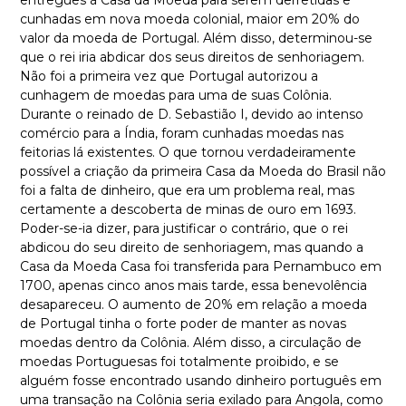
entregues à Casa da Moeda para serem derretidas e
cunhadas em nova moeda colonial, maior em 20% do
valor da moeda de Portugal. Além disso, determinou-se
que o rei iria abdicar dos seus direitos de senhoriagem.
Não foi a primeira vez que Portugal autorizou a
cunhagem de moedas para uma de suas Colônia.
Durante o reinado de D. Sebastião I, devido ao intenso
comércio para a Índia, foram cunhadas moedas nas
feitorias lá existentes. O que tornou verdadeiramente
possível a criação da primeira Casa da Moeda do Brasil não
foi a falta de dinheiro, que era um problema real, mas
certamente a descoberta de minas de ouro em 1693.
Poder-se-ia dizer, para justificar o contrário, que o rei
abdicou do seu direito de senhoriagem, mas quando a
Casa da Moeda Casa foi transferida para Pernambuco em
1700, apenas cinco anos mais tarde, essa benevolência
desapareceu. O aumento de 20% em relação a moeda
de Portugal tinha o forte poder de manter as novas
moedas dentro da Colônia. Além disso, a circulação de
moedas Portuguesas foi totalmente proibido, e se
alguém fosse encontrado usando dinheiro português em
uma transação na Colônia seria exilado para Angola, como