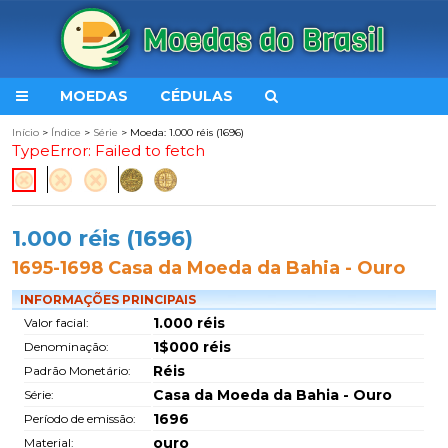
MOEDAS
CÉDULAS
Início
>
Índice
>
Série
> Moeda: 1.000 réis (1696)
TypeError: Failed to fetch
1.000 réis (1696)
1695-1698 Casa da Moeda da Bahia - Ouro
INFORMAÇÕES PRINCIPAIS
1.000 réis
Valor facial:
1$000 réis
Denominação:
Réis
Padrão Monetário:
Casa da Moeda da Bahia - Ouro
Série:
1696
Período de emissão:
ouro
Material: