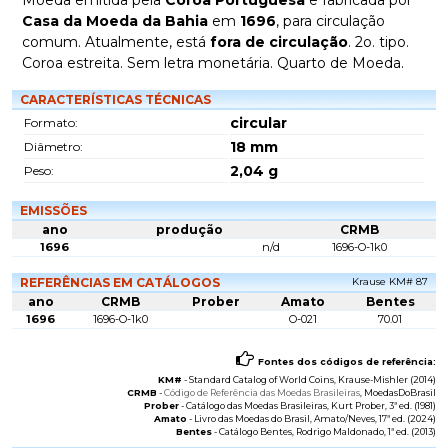
Moeda emitida pela
Coroa Portuguesa
e fabricada por
Casa da Moeda da Bahia
em
1696
, para circulação
comum. Atualmente, está
fora de circulação
. 2o. tipo.
Coroa estreita. Sem letra monetária. Quarto de Moeda.
CARACTERÍSTICAS TÉCNICAS
circular
Formato:
18
mm
Diâmetro:
2,04
g
Peso:
EMISSÕES
ano
produção
CRMB
1696
n/d
1696-O-1k0
REFERÊNCIAS EM CATÁLOGOS
Krause KM# 87
ano
CRMB
Prober
Amato
Bentes
1696
1696-O-1k0
O-021
70.01
Fontes dos códigos de referência:
KM#
-
Standard Catalog of World Coins
, Krause-Mishler (2014)
CRMB
-
Código de Referência das Moedas Brasileiras
, MoedasDoBrasil
Prober
-
Catálogo das Moedas Brasileiras
, Kurt Prober, 3ª ed. (1981)
Amato
-
Livro das Moedas do Brasil
, Amato/Neves, 17ª ed. (2024)
Bentes
-
Catálogo Bentes
, Rodrigo Maldonado, 1ª ed. (2013)