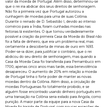
valor da moeda de Portugal. Além disso, determinou-se
que o rei iria abdicar dos seus direitos de senhoriagem.
Não foi a primeira vez que Portugal autorizou a
cunhagem de moedas para uma de suas Colônia.
Durante o reinado de D. Sebastião I, devido ao intenso
comércio para a Índia, foram cunhadas moedas nas
feitorias lá existentes. O que tornou verdadeiramente
possível a criação da primeira Casa da Moeda do Brasil não
foi a falta de dinheiro, que era um problema real, mas
certamente a descoberta de minas de ouro em 1693.
Poder-se-ia dizer, para justificar o contrário, que o rei
abdicou do seu direito de senhoriagem, mas quando a
Casa da Moeda Casa foi transferida para Pernambuco em
1700, apenas cinco anos mais tarde, essa benevolência
desapareceu. O aumento de 20% em relação a moeda
de Portugal tinha o forte poder de manter as novas
moedas dentro da Colônia. Além disso, a circulação de
moedas Portuguesas foi totalmente proibido, e se
alguém fosse encontrado usando dinheiro português em
uma transação na Colônia seria exilado para Angola, como
punição. A maior parte da equipe para a nova Casa da
Moeda foi trazida de Portugal, com poucas exceções de