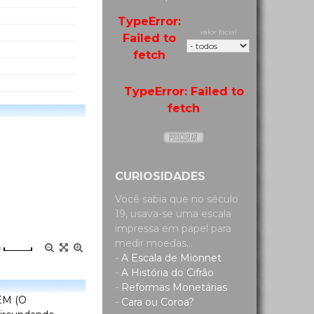
TypeError:
valor facial
Failed to
fetch
TypeError: Failed to
fetch
CURIOSIDADES
Você sabia que no século
19, usava-se uma escala
impressa em papel para
medir moedas...
=
-
A Escala de Mionnet
-
A História do Cifrão
-
Reformas Monetárias
EM (O
-
Cara ou Coroa?