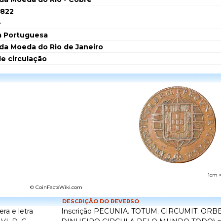
1822
e
a Portuguesa
da Moeda do Rio de Janeiro
de circulação
1cm 
© CoinFactsWiki.com
DESCRIÇÃO DO REVERSO
ra e letra
Inscrição PECUNIA. TOTUM. CIRCUMIT. ORB