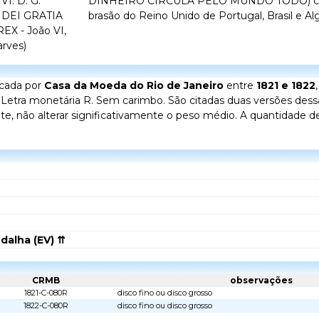
VI. D. G.
DINHEIRO CIRCULA PELO MUNDO TODO) ci
 DEI GRATIA
brasão do Reino Unido de Portugal, Brasil e Al
 - João VI,
arves)
icada por
Casa da Moeda do Rio de Janeiro
entre
1821 e 1822
. Letra monetária R. Sem carimbo. São citadas duas versões des
e, não alterar significativamente o peso médio. A quantidade d
dalha (EV) ⇈
CRMB
observações
1821-C-080R
disco fino ou disco grosso
1822-C-080R
disco fino ou disco grosso