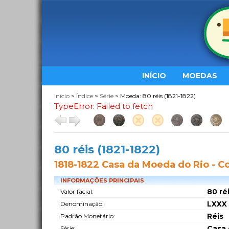
INÍCIO
MOEDAS
Início
>
Índice
>
Série
> Moeda: 80 réis (1821-1822)
TypeError: Failed to fetch
80 réis (1821-1822)
1818-1822 Casa da Moeda do Rio - C
INFORMAÇÕES PRINCIPAIS
80 ré
Valor facial:
LXXX 
Denominação:
Réis
Padrão Monetário:
Casa 
Série: