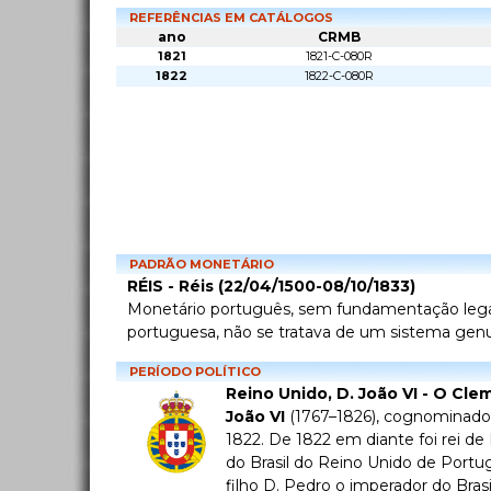
REFERÊNCIAS EM CATÁLOGOS
ano
CRMB
1821
1821-C-080R
1822
1822-C-080R
PADRÃO MONETÁRIO
RÉIS - Réis (22/04/1500-08/10/1833)
Monetário português, sem fundamentação legal n
portuguesa, não se tratava de um sistema genui
PERÍODO POLÍTICO
Reino Unido, D. João VI - O Cle
João VI
(1767–1826), cognominad
1822. De 1822 em diante foi rei d
do Brasil do Reino Unido de Portuga
filho D. Pedro o imperador do Bras