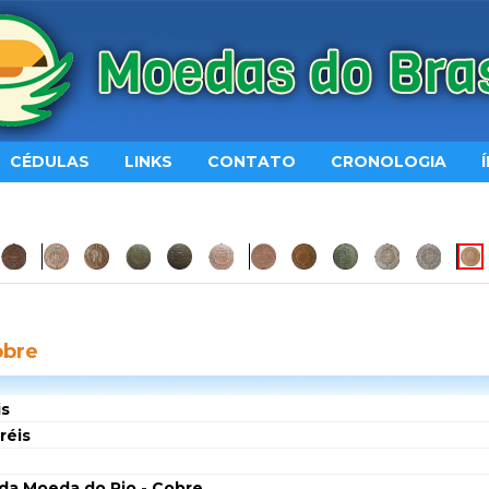
CÉDULAS
LINKS
CONTATO
CRONOLOGIA
obre
is
réis
da Moeda do Rio - Cobre