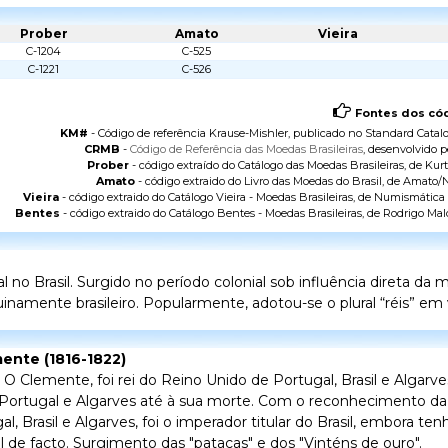
Prober
Amato
Vieira
C-1204
C-525
C-1221
C-526
Fontes dos cód
KM#
- Código de referência Krause-Mishler, publicado no
Standard Catalo
CRMB
-
Código de Referência das Moedas Brasileiras
, desenvolvido p
Prober
- código extraído do
Catálogo das Moedas Brasileiras
, de Kurt
Amato
- código extraido do
Livro das Moedas do Brasil
, de Amato/N
Vieira
- código extraido do
Catálogo Vieira - Moedas Brasileiras
, de Numismática V
Bentes
- código extraido do
Catálogo Bentes - Moedas Brasileiras
, de Rodrigo Mal
o Brasil. Surgido no período colonial sob influência direta da
namente brasileiro. Popularmente, adotou-se o plural “réis” em v
mente (1816-1822)
o
O Clemente
, foi rei do Reino Unido de Portugal, Brasil e Algarv
e Portugal e Algarves até à sua morte. Com o reconhecimento d
l, Brasil e Algarves, foi o imperador titular do Brasil, embora ten
il
de facto.
Surgimento das "patacas" e dos "Vinténs de ouro".