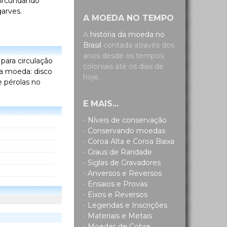
rcundando
garves.
A MOEDA NO TEMPO
A
história da moeda no
Brasil
contada através dos
anos desde os tempos
, para circulação
coloniais até os dias de
sa moeda: disco
hoje.
e pérolas no
E MAIS...
-
Níveis de conservação
-
Conservando moedas
-
Coroa Alta e Coroa Baixa
-
Graus de Raridade
-
Siglas de Gravadores
-
Anversos e Reversos
-
Ensaios e Provas
-
Eixos e Reversos
-
Legendas e Inscrições
-
Materiais e Metais
-
Moedas de Cobre