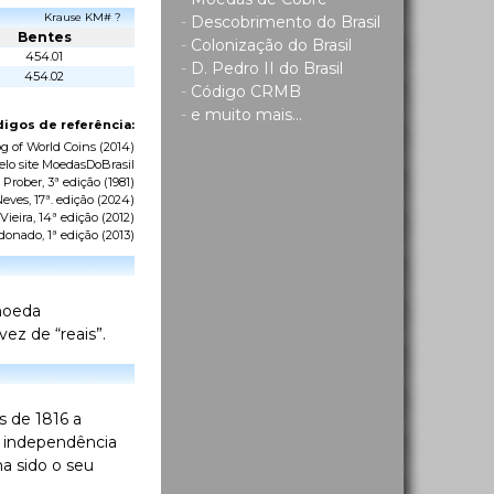
Krause KM# ?
-
Descobrimento do Brasil
Bentes
-
Colonização do Brasil
454.01
-
D. Pedro II do Brasil
454.02
-
Código CRMB
-
e muito mais...
igos de referência:
g of World Coins
(2014)
elo site MoedasDoBrasil
 Prober, 3ª edição (1981)
eves, 17ª. edição (2024)
ieira, 14ª edição (2012)
donado, 1ª edição (2013)
 moeda
ez de “reais”.
es de 1816 a
a independência
ha sido o seu