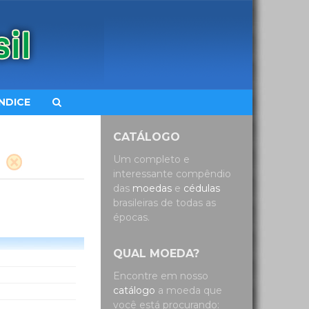
ÍNDICE
CATÁLOGO
Um completo e
interessante compêndio
das
moedas
e
cédulas
brasileiras de todas as
épocas.
QUAL MOEDA?
Encontre em nosso
catálogo
a moeda que
você está procurando: