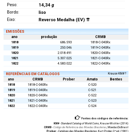
Peso:
14,34
g
Bordo:
liso
Eixo:
Reverso Medalha (EV) ⇈
EMISSÕES
ano
produção
CRMB
1818
686.593
1818-C-040Rx
1819
250.046
1819-C-040Rx
1820
2.018.491
1820-C-040Rx
1821
5.307.025
1821-C-040Rx
1822
4.583.022
1822-C-040Rx
REFERÊNCIAS EM CATÁLOGOS
Krause KM# ?
ano
CRMB
Prober
Amato
Bentes
1818
1818-C-040Rx
C-520
1819
1819-C-040Rx
C-521
1820
1820-C-040Rx
C-522
1821
1821-C-040Rx
C-523
1822
1822-C-040Rx
C-524
Fontes dos códigos de referência:
KM#
-
Standard Catalog of World Coins
, Krause-Mishler (2014)
CRMB
-
Código de Referência das Moedas Brasileiras
, MoedasDoBrasil
Prober
-
Catálogo das Moedas Brasileiras
, Kurt Prober, 3ª ed. (1981)