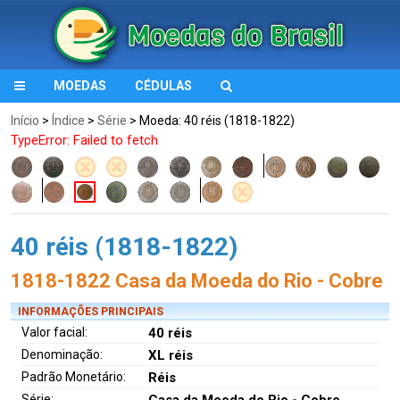
MOEDAS
CÉDULAS
Início
>
Índice
>
Série
> Moeda: 40 réis (1818-1822)
TypeError: Failed to fetch
40 réis (1818-1822)
1818-1822 Casa da Moeda do Rio - Cobre
INFORMAÇÕES PRINCIPAIS
Valor facial:
40 réis
Denominação:
XL réis
Padrão Monetário:
Réis
Série:
Casa da Moeda do Rio - Cobre