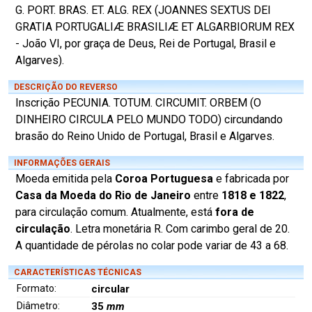
G. PORT. BRAS. ET. ALG. REX (JOANNES SEXTUS DEI
GRATIA PORTUGALIÆ BRASILIÆ ET ALGARBIORUM REX
- João VI, por graça de Deus, Rei de Portugal, Brasil e
Algarves).
DESCRIÇÃO DO REVERSO
Inscrição PECUNIA. TOTUM. CIRCUMIT. ORBEM (O
DINHEIRO CIRCULA PELO MUNDO TODO) circundando
brasão do Reino Unido de Portugal, Brasil e Algarves.
INFORMAÇÕES GERAIS
Moeda emitida pela
Coroa Portuguesa
e fabricada por
Casa da Moeda do Rio de Janeiro
entre
1818 e 1822
,
para circulação comum. Atualmente, está
fora de
circulação
. Letra monetária R. Com carimbo geral de 20.
A quantidade de pérolas no colar pode variar de 43 a 68.
CARACTERÍSTICAS TÉCNICAS
Formato:
circular
Diâmetro:
35
mm