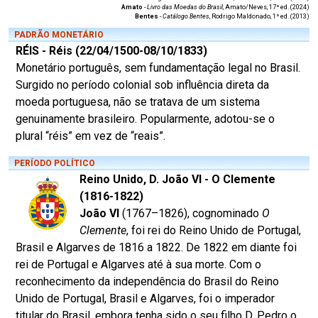
Amato
-
Livro das Moedas do Brasil
, Amato/Neves, 17ª ed. (2024)
Bentes
-
Catálogo Bentes
, Rodrigo Maldonado, 1ª ed. (2013)
PADRÃO MONETÁRIO
RÉIS - Réis (22/04/1500-08/10/1833)
Monetário português, sem fundamentação legal no Brasil.
Surgido no período colonial sob influência direta da
moeda portuguesa, não se tratava de um sistema
genuinamente brasileiro. Popularmente, adotou-se o
plural “réis” em vez de “reais”.
PERÍODO POLÍTICO
Reino Unido, D. João VI - O Clemente
(1816-1822)
João VI
(1767–1826), cognominado
O
Clemente
, foi rei do Reino Unido de Portugal,
Brasil e Algarves de 1816 a 1822. De 1822 em diante foi
rei de Portugal e Algarves até à sua morte. Com o
reconhecimento da independência do Brasil do Reino
Unido de Portugal, Brasil e Algarves, foi o imperador
titular do Brasil, embora tenha sido o seu filho D. Pedro o