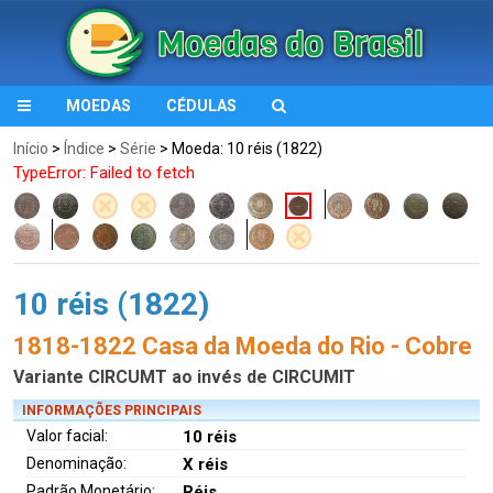
MOEDAS
CÉDULAS
Início
>
Índice
>
Série
> Moeda: 10 réis (1822)
TypeError: Failed to fetch
10 réis (1822)
1818-1822 Casa da Moeda do Rio - Cobre
Variante CIRCUMT ao invés de CIRCUMIT
INFORMAÇÕES PRINCIPAIS
Valor facial:
10 réis
Denominação:
X réis
Padrão Monetário:
Réis