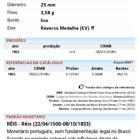
Diâmetro:
25
mm
Peso:
3,58
g
Bordo:
liso
Eixo:
Reverso Medalha (EV) ⇈
EMISSÕES
ano
produção
CRMB
1822
n/d
1822-C-010Rv
REFERÊNCIAS EM CATÁLOGOS
Krause KM# ?
ano
CRMB
Prober
Amato
Bentes
1822
1822-C-010Rv
C-1216H
C-504A
465.10
Fontes dos códigos de referência:
KM#
-
Standard Catalog of World Coins
, Krause-Mishler (2014)
CRMB
-
Código de Referência das Moedas Brasileiras
, MoedasDoBrasil
Prober
-
Catálogo das Moedas Brasileiras
, Kurt Prober, 3ª ed. (1981)
Amato
-
Livro das Moedas do Brasil
, Amato/Neves, 17ª ed. (2024)
Bentes
-
Catálogo Bentes
, Rodrigo Maldonado, 1ª ed. (2013)
PADRÃO MONETÁRIO
RÉIS - Réis (22/04/1500-08/10/1833)
Monetário português, sem fundamentação legal no Brasil.
Surgido no período colonial sob influência direta da