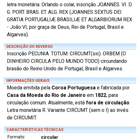
letra monetária. Orlando o colar, inscrição JOANNES. VI. D.
G. PORT. BRAS. ET. ALG. REX (JOANNES SEXTUS DEI
GRATIA PORTUGALIÆ BRASILIÆ ET ALGARBIORUM REX
- João VI, por graça de Deus, Rei de Portugal, Brasil e
Algarves).
DESCRIÇÃO DO REVERSO
Inscrição PECUNIA. TOTUM. CIRCUMT(sic). ORBEM (O
DINHEIRO CIRCULA PELO MUNDO TODO) circundando
brasão do Reino Unido de Portugal, Brasil e Algarves.
INFORMAÇÕES GERAIS
Moeda emitida pela
Coroa Portuguesa
e fabricada por
Casa da Moeda do Rio de Janeiro
em
1822
, para
circulação comum. Atualmente, está
fora de circulação
.
Letra monetária R. Variante CIRCUMT (sem o I) ao invés
de CIRCUMIT.
CARACTERÍSTICAS TÉCNICAS
Formato:
circular