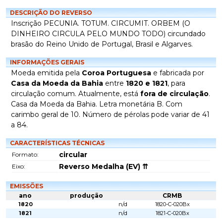
DESCRIÇÃO DO REVERSO
Inscrição PECUNIA. TOTUM. CIRCUMIT. ORBEM (O
DINHEIRO CIRCULA PELO MUNDO TODO) circundado
brasão do Reino Unido de Portugal, Brasil e Algarves.
INFORMAÇÕES GERAIS
Moeda emitida pela
Coroa Portuguesa
e fabricada por
Casa da Moeda da Bahia
entre
1820 e 1821
, para
circulação comum. Atualmente, está
fora de circulação
.
Casa da Moeda da Bahia. Letra monetária B. Com
carimbo geral de 10. Número de pérolas pode variar de 41
a 84.
CARACTERÍSTICAS TÉCNICAS
circular
Formato:
Reverso Medalha (EV) ⇈
Eixo:
EMISSÕES
ano
produção
CRMB
1820
n/d
1820-C-020Bx
1821
n/d
1821-C-020Bx