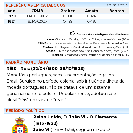
REFERÊNCIAS EM CATÁLOGOS
Krause KM# ?
ano
CRMB
Prober
Amato
Bentes
1820
1820-C-020Bx
C-1181
C-482
1821
1821-C-020Bx
C-1199
C-483
Fontes dos códigos de referência:
KM#
-
Standard Catalog of World Coins
, Krause-Mishler (2014)
CRMB
-
Código de Referência das Moedas Brasileiras
, MoedasDoBrasil
Prober
-
Catálogo das Moedas Brasileiras
, Kurt Prober, 3ª ed. (1981)
Amato
-
Livro das Moedas do Brasil
, Amato/Neves, 17ª ed. (2024)
Bentes
-
Catálogo Bentes
, Rodrigo Maldonado, 1ª ed. (2013)
PADRÃO MONETÁRIO
RÉIS - Réis (22/04/1500-08/10/1833)
Monetário português, sem fundamentação legal no
Brasil. Surgido no período colonial sob influência direta da
moeda portuguesa, não se tratava de um sistema
genuinamente brasileiro. Popularmente, adotou-se o
plural “réis” em vez de “reais”.
PERÍODO POLÍTICO
Reino Unido, D. João VI - O Clemente
(1816-1822)
João VI
(1767–1826), cognominado
O