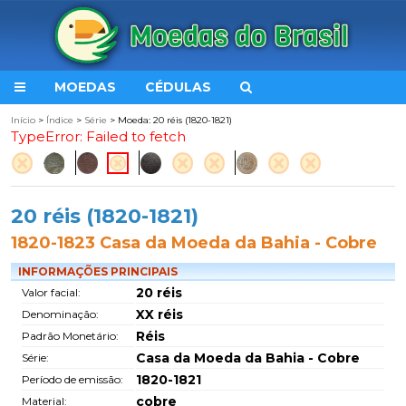
MOEDAS
CÉDULAS
Início
>
Índice
>
Série
> Moeda: 20 réis (1820-1821)
TypeError: Failed to fetch
20 réis (1820-1821)
1820-1823 Casa da Moeda da Bahia - Cobre
INFORMAÇÕES PRINCIPAIS
20 réis
Valor facial:
XX réis
Denominação:
Réis
Padrão Monetário:
Casa da Moeda da Bahia - Cobre
Série:
1820-1821
Período de emissão:
cobre
Material: