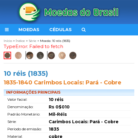
MOEDAS
CÉDULAS
Início
>
Índice
>
Série
> Moeda: 10 réis (1835)
TypeError: Failed to fetch
10 réis (1835)
1835-1840 Carimbos Locais: Pará - Cobre
INFORMAÇÕES PRINCIPAIS
10 réis
Valor facial:
Rs 0$010
Denominação:
Mil-Réis
Padrão Monetário:
Carimbos Locais: Pará - Cobre
Série:
1835
Período de emissão:
cobre
Material: