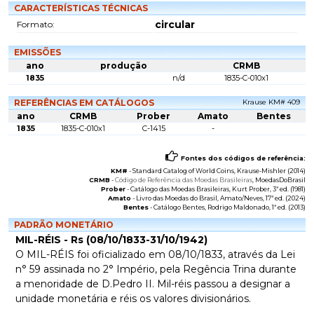
CARACTERÍSTICAS TÉCNICAS
circular
Formato:
EMISSÕES
ano
produção
CRMB
1835
n/d
1835-C-010x1
REFERÊNCIAS EM CATÁLOGOS
Krause KM# 409
ano
CRMB
Prober
Amato
Bentes
1835
1835-C-010x1
C-1415
-
Fontes dos códigos de referência:
KM#
-
Standard Catalog of World Coins
, Krause-Mishler (2014)
CRMB
-
Código de Referência das Moedas Brasileiras
, MoedasDoBrasil
Prober
-
Catálogo das Moedas Brasileiras
, Kurt Prober, 3ª ed. (1981)
Amato
-
Livro das Moedas do Brasil
, Amato/Neves, 17ª ed. (2024)
Bentes
-
Catálogo Bentes
, Rodrigo Maldonado, 1ª ed. (2013)
PADRÃO MONETÁRIO
MIL-RÉIS - Rs (08/10/1833-31/10/1942)
O MIL-RÉIS foi oficializado em 08/10/1833, através da Lei
n° 59 assinada no 2° Império, pela Regência Trina durante
a menoridade de D.Pedro II. Mil-réis passou a designar a
unidade monetária e réis os valores divisionários.