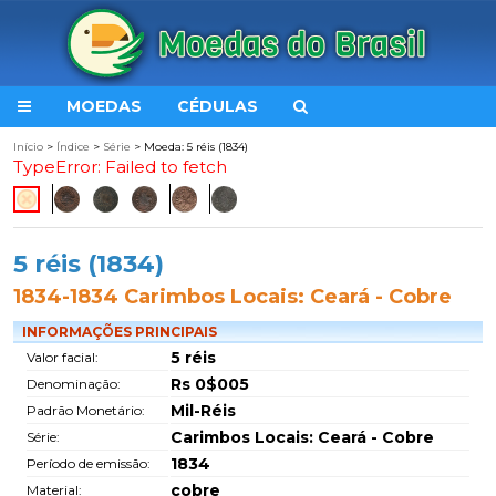
MOEDAS
CÉDULAS
Início
>
Índice
>
Série
> Moeda: 5 réis (1834)
TypeError: Failed to fetch
5 réis (1834)
1834-1834 Carimbos Locais: Ceará - Cobre
INFORMAÇÕES PRINCIPAIS
5 réis
Valor facial:
Rs 0$005
Denominação:
Mil-Réis
Padrão Monetário:
Carimbos Locais: Ceará - Cobre
Série:
1834
Período de emissão:
cobre
Material: