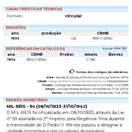
CARACTERÍSTICAS TÉCNICAS
circular
Formato:
EMISSÕES
ano
produção
CRMB
1834
n/d
1834-C-005xc
REFERÊNCIAS EM CATÁLOGOS
Krause KM# 395
ano
CRMB
Prober
Amato
Bentes
1834
1834-C-005xc
-
C-766
Fontes dos códigos de referência:
KM#
-
Standard Catalog of World Coins
, Krause-Mishler (2014)
CRMB
-
Código de Referência das Moedas Brasileiras
, MoedasDoBrasil
Prober
-
Catálogo das Moedas Brasileiras
, Kurt Prober, 3ª ed. (1981)
Amato
-
Livro das Moedas do Brasil
, Amato/Neves, 17ª ed. (2024)
Bentes
-
Catálogo Bentes
, Rodrigo Maldonado, 1ª ed. (2013)
PADRÃO MONETÁRIO
MIL-RÉIS - Rs (08/10/1833-31/10/1942)
O MIL-RÉIS foi oficializado em 08/10/1833, através da Lei
n° 59 assinada no 2° Império, pela Regência Trina durante
a menoridade de D.Pedro II. Mil-réis passou a designar a
unidade monetária e réis os valores divisionários.