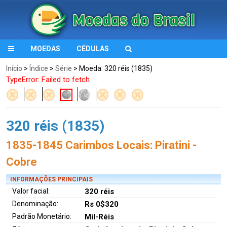
MOEDAS
CÉDULAS
Início
>
Índice
>
Série
> Moeda: 320 réis (1835)
TypeError: Failed to fetch
320 réis (1835)
1835-1845 Carimbos Locais: Piratini -
Cobre
INFORMAÇÕES PRINCIPAIS
Valor facial:
320 réis
Denominação:
Rs 0$320
Padrão Monetário:
Mil-Réis