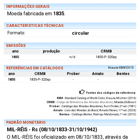
INFORMAÇÕES GERAIS
Moeda fabricada em
1835
.
CARACTERÍSTICAS TÉCNICAS
Formato:
circular
EMISSÕES
ano
produção
CRMB
1835
n/d
1835-P-320xp
REFERÊNCIAS EM CATÁLOGOS
Krause KM# E415
ano
CRMB
Prober
Amato
Bentes
1835
1835-P-320xp
-
-
Fontes dos códigos de referência:
KM#
-
Standard Catalog of World Coins
, Krause-Mishler (2014)
CRMB
-
Código de Referência das Moedas Brasileiras
, MoedasDoBrasil
Prober
-
Catálogo das Moedas Brasileiras
, Kurt Prober, 3ª ed. (1981)
Amato
-
Livro das Moedas do Brasil
, Amato/Neves, 17ª ed. (2024)
Bentes
-
Catálogo Bentes
, Rodrigo Maldonado, 1ª ed. (2013)
PADRÃO MONETÁRIO
MIL-RÉIS - Rs (08/10/1833-31/10/1942)
O MIL-RÉIS foi oficializado em 08/10/1833, através da