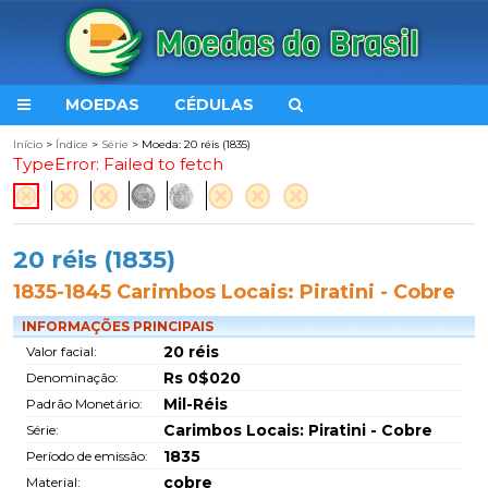
MOEDAS
CÉDULAS
Início
>
Índice
>
Série
> Moeda: 20 réis (1835)
TypeError: Failed to fetch
20 réis (1835)
1835-1845 Carimbos Locais: Piratini - Cobre
INFORMAÇÕES PRINCIPAIS
20 réis
Valor facial:
Rs 0$020
Denominação:
Mil-Réis
Padrão Monetário:
Carimbos Locais: Piratini - Cobre
Série:
1835
Período de emissão:
cobre
Material: