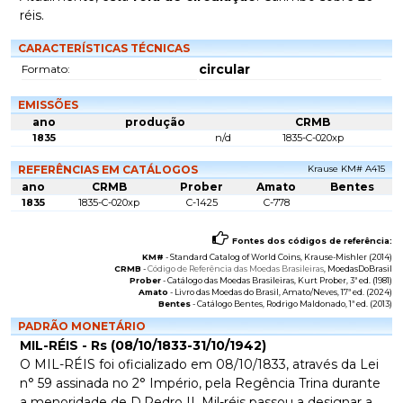
réis.
CARACTERÍSTICAS TÉCNICAS
circular
Formato:
EMISSÕES
ano
produção
CRMB
1835
n/d
1835-C-020xp
REFERÊNCIAS EM CATÁLOGOS
Krause KM# A415
ano
CRMB
Prober
Amato
Bentes
1835
1835-C-020xp
C-1425
C-778
Fontes dos códigos de referência:
KM#
-
Standard Catalog of World Coins
, Krause-Mishler (2014)
CRMB
-
Código de Referência das Moedas Brasileiras
, MoedasDoBrasil
Prober
-
Catálogo das Moedas Brasileiras
, Kurt Prober, 3ª ed. (1981)
Amato
-
Livro das Moedas do Brasil
, Amato/Neves, 17ª ed. (2024)
Bentes
-
Catálogo Bentes
, Rodrigo Maldonado, 1ª ed. (2013)
PADRÃO MONETÁRIO
MIL-RÉIS - Rs (08/10/1833-31/10/1942)
O MIL-RÉIS foi oficializado em 08/10/1833, através da Lei
n° 59 assinada no 2° Império, pela Regência Trina durante
a menoridade de D.Pedro II. Mil-réis passou a designar a