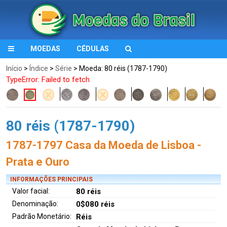
MOEDAS
CÉDULAS
Início
>
Índice
>
Série
> Moeda: 80 réis (1787-1790)
TypeError: Failed to fetch
80 réis (1787-1790)
1787-1797 Casa da Moeda de Lisboa -
Prata e Ouro
INFORMAÇÕES PRINCIPAIS
Valor facial:
80 réis
Denominação:
0$080 réis
Padrão Monetário:
Réis