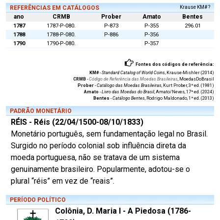
REFERÊNCIAS EM CATÁLOGOS
Krause KM# ?
ano
CRMB
Prober
Amato
Bentes
1787
1787-P-080.
P-873
P-355
296.01
1788
1788-P-080.
P-886
P-356
1790
1790-P-080.
P-357
Fontes dos códigos de referência:
KM#
-
Standard Catalog of World Coins
, Krause-Mishler (2014)
CRMB
-
Código de Referência das Moedas Brasileiras
, MoedasDoBrasil
Prober
-
Catálogo das Moedas Brasileiras
, Kurt Prober, 3ª ed. (1981)
Amato
-
Livro das Moedas do Brasil
, Amato/Neves, 17ª ed. (2024)
Bentes
-
Catálogo Bentes
, Rodrigo Maldonado, 1ª ed. (2013)
PADRÃO MONETÁRIO
RÉIS - Réis (22/04/1500-08/10/1833)
Monetário português, sem fundamentação legal no Brasil.
Surgido no período colonial sob influência direta da
moeda portuguesa, não se tratava de um sistema
genuinamente brasileiro. Popularmente, adotou-se o
plural “réis” em vez de “reais”.
PERÍODO POLÍTICO
Colônia, D. Maria I - A Piedosa (1786-