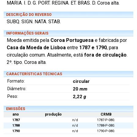
MARIA. I. D. G. PORT. REGINA. ET. BRAS. D. Coroa alta.
DESCRIÇÃO DO REVERSO
SUBQ. SIGN. NATA. STAB.
INFORMAÇÕES GERAIS
Moeda emitida pela
Coroa Portuguesa
e fabricada por
Casa da Moeda de Lisboa
entre
1787 e 1790
, para
circulação comum. Atualmente, está
fora de circulação
.
2º. tipo. Coroa alta.
CARACTERÍSTICAS TÉCNICAS
Formato:
circular
Diâmetro:
20
mm
Peso:
2,22
g
EMISSÕES
ano
produção
CRMB
1787
n/d
1787-P-080.
1788
n/d
1788-P-080.
1790
n/d
1790-P-080.