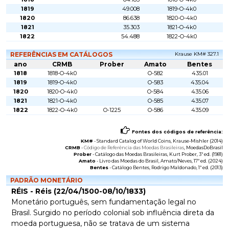
1819
49.008
1819-O-4k0
1820
86.638
1820-O-4k0
1821
35.303
1821-O-4k0
1822
54.488
1822-O-4k0
REFERÊNCIAS EM CATÁLOGOS
Krause KM# 327.1
ano
CRMB
Prober
Amato
Bentes
1818
1818-O-4k0
O-582
435.01
1819
1819-O-4k0
O-583
435.04
1820
1820-O-4k0
O-584
435.06
1821
1821-O-4k0
O-585
435.07
1822
1822-O-4k0
O-1225
O-586
435.09
Fontes dos códigos de referência:
KM#
-
Standard Catalog of World Coins
, Krause-Mishler (2014)
CRMB
-
Código de Referência das Moedas Brasileiras
, MoedasDoBrasil
Prober
-
Catálogo das Moedas Brasileiras
, Kurt Prober, 3ª ed. (1981)
Amato
-
Livro das Moedas do Brasil
, Amato/Neves, 17ª ed. (2024)
Bentes
-
Catálogo Bentes
, Rodrigo Maldonado, 1ª ed. (2013)
PADRÃO MONETÁRIO
RÉIS - Réis (22/04/1500-08/10/1833)
Monetário português, sem fundamentação legal no
Brasil. Surgido no período colonial sob influência direta da
moeda portuguesa, não se tratava de um sistema