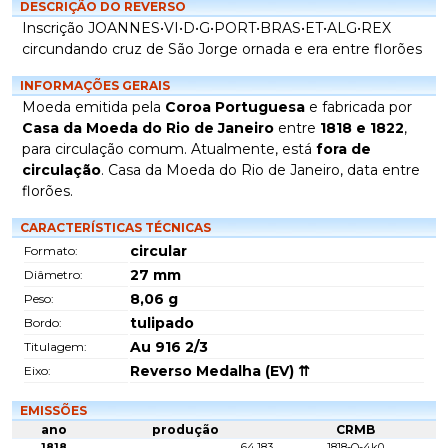
DESCRIÇÃO DO REVERSO
Inscrição JOANNES•VI•D•G•PORT•BRAS•ET•ALG•REX
circundando cruz de São Jorge ornada e era entre florões
INFORMAÇÕES GERAIS
Moeda emitida pela
Coroa Portuguesa
e fabricada por
Casa da Moeda do Rio de Janeiro
entre
1818 e 1822
,
para circulação comum. Atualmente, está
fora de
circulação
. Casa da Moeda do Rio de Janeiro, data entre
florões.
CARACTERÍSTICAS TÉCNICAS
circular
Formato:
27
mm
Diâmetro:
8,06
g
Peso:
tulipado
Bordo:
Au 916 2/3
Titulagem:
Reverso Medalha (EV) ⇈
Eixo:
EMISSÕES
ano
produção
CRMB
1818
64.183
1818-O-4k0