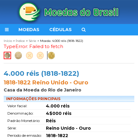
MOEDAS
CÉDULAS
Início
>
Índice
>
Série
> Moeda: 4.000 réis (1818-1822)
TypeError: Failed to fetch
4.000 réis (1818-1822)
1818-1822 Reino Unido - Ouro
Casa da Moeda do Rio de Janeiro
INFORMAÇÕES PRINCIPAIS
4.000 réis
Valor facial:
4$000 réis
Denominação:
Réis
Padrão Monetário:
Reino Unido - Ouro
Série:
1818-1822
Período de emissão: