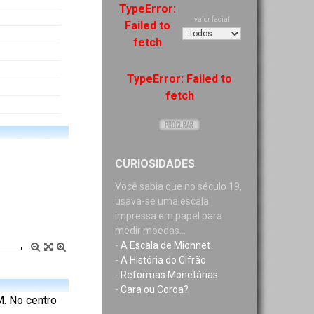
TypeError:
valor facial
Failed to
fetch
TypeError: Failed to
fetch
CURIOSIDADES
Você sabia que no século 19,
usava-se uma escala
impressa em papel para
medir moedas...
-
A Escala de Mionnet
-
A História do Cifrão
-
Reformas Monetárias
-
Cara ou Coroa?
 No centro