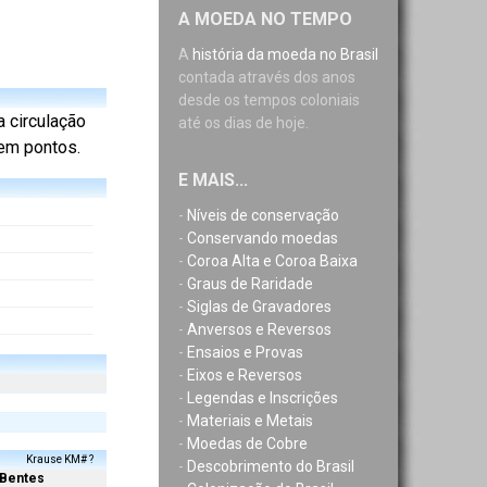
A MOEDA NO TEMPO
A
história da moeda no Brasil
contada através dos anos
desde os tempos coloniais
ra circulação
até os dias de hoje.
sem pontos.
E MAIS...
-
Níveis de conservação
-
Conservando moedas
-
Coroa Alta e Coroa Baixa
-
Graus de Raridade
-
Siglas de Gravadores
-
Anversos e Reversos
-
Ensaios e Provas
-
Eixos e Reversos
-
Legendas e Inscrições
-
Materiais e Metais
-
Moedas de Cobre
Krause KM# ?
-
Descobrimento do Brasil
Bentes