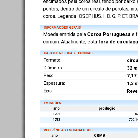
encimados pela coroa real, tendo por baixo 
pontos, dentro de um círculo de pérolas, in
coroa. Legenda IOSEPHUS. I. D. G. P. ET. BR
INFORMAÇÕES GERAIS
Moeda emitida pela
Coroa Portuguesa
e f
comum. Atualmente, está
fora de circulaç
CARACTERÍSTICAS TÉCNICAS
Formato:
circu
Diâmetro:
32
m
Peso:
7,17
Espessura:
1,3
Eixo:
Reve
EMISSÕES
ano
produção
1752
n
1753
700.1
REFERÊNCIAS EM CATÁLOGOS
ano
CRMB