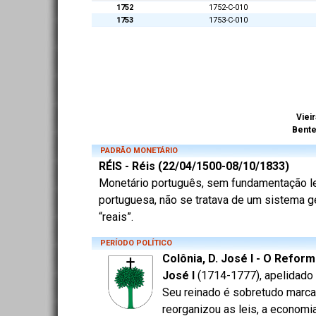
1752
1752-C-010
1753
1753-C-010
Vieir
Bent
PADRÃO MONETÁRIO
RÉIS - Réis (22/04/1500-08/10/1833)
Monetário português, sem fundamentação lega
portuguesa, não se tratava de um sistema ge
“reais”.
PERÍODO POLÍTICO
Colônia, D. José I - O Refor
José I
(1714-1777), apelidado 
Seu reinado é sobretudo marca
reorganizou as leis, a econom