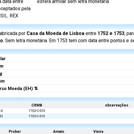
a data entre
esfera armilar sem letra monetária
teceptados pela
ASIL. REX
abricada por
Casa da Moeda de Lisboa
entre
1752 e 1753
, pa
ão
. Sem letra monetária. Em 1753 tem com data entre pontos e 
lar
m
g
mm
rso Moeda (EH) ⇅
CRMB
observações
/d
1752-C-010
42
1753-C-010
Prober
Amato
Vieira