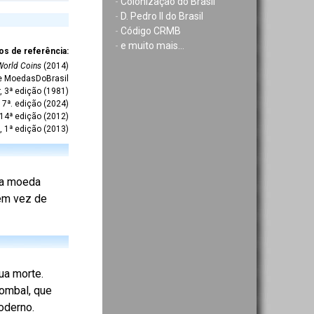
-
Colonização do Brasil
-
D. Pedro II do Brasil
-
Código CRMB
-
e muito mais...
os de referência:
World Coins
(2014)
te MoedasDoBrasil
r, 3ª edição (1981)
7ª. edição (2024)
 14ª edição (2012)
, 1ª edição (2013)
 da moeda
 em vez de
ua morte.
Pombal, que
oderno.