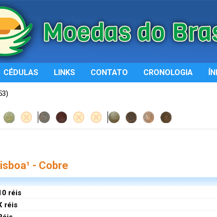
CÉDULAS
LINKS
CONTATO
CRONOLOGIA
ÍN
53)
sboa¹ - Cobre
10 réis
X réis