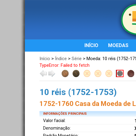
INÍCIO
MOEDAS
Início
>
Índice
>
Série
> Moeda: 10 réis (1752-17
TypeError: Failed to fetch
10 réis (1752-1753)
1752-1760 Casa da Moeda de Li
INFORMAÇÕES PRINCIPAIS
Valor facial:
Denominação:
Padrão Monetário: