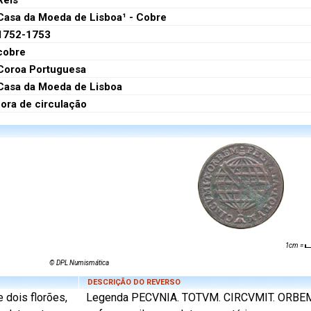
Réis
Casa da Moeda de Lisboa¹ - Cobre
1752-1753
cobre
Coroa Portuguesa
Casa da Moeda de Lisboa
fora de circulação
1cm =
© DPL Numismática
DESCRIÇÃO DO REVERSO
 dois florões,
Legenda PECVNIA. TOTVM. CIRCVMIT. ORBEM.