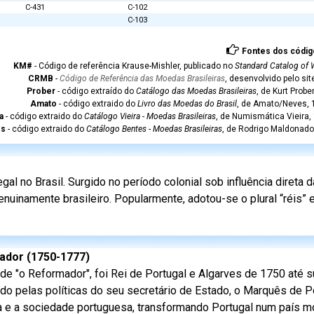
C-431
C-102
C-103
Fontes dos códig
KM#
- Código de referência Krause-Mishler, publicado no
Standard Catalog of 
CRMB
-
Código de Referência das Moedas Brasileiras
, desenvolvido pelo si
Prober
- código extraído do
Catálogo das Moedas Brasileiras
, de Kurt Probe
Amato
- código extraido do
Livro das Moedas do Brasil
, de Amato/Neves, 1
a
- código extraido do
Catálogo Vieira - Moedas Brasileiras
, de Numismática Vieira,
es
- código extraido do
Catálogo Bentes - Moedas Brasileiras
, de Rodrigo Maldonado
l no Brasil. Surgido no período colonial sob influência direta
nuinamente brasileiro. Popularmente, adotou-se o plural “réis”
mador (1750-1777)
de "o Reformador", foi Rei de Portugal e Algarves de 1750 até s
do pelas políticas do seu secretário de Estado, o Marquês de 
ia e a sociedade portuguesa, transformando Portugal num país m