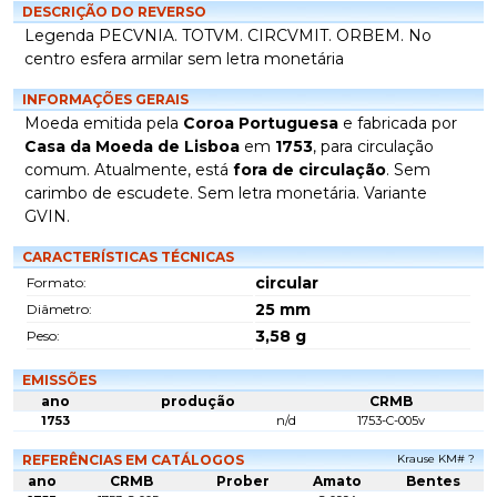
DESCRIÇÃO DO REVERSO
Legenda PECVNIA. TOTVM. CIRCVMIT. ORBEM. No
centro esfera armilar sem letra monetária
INFORMAÇÕES GERAIS
Moeda emitida pela
Coroa Portuguesa
e fabricada por
Casa da Moeda de Lisboa
em
1753
, para circulação
comum. Atualmente, está
fora de circulação
. Sem
carimbo de escudete. Sem letra monetária. Variante
GVIN.
CARACTERÍSTICAS TÉCNICAS
circular
Formato:
25
mm
Diâmetro:
3,58
g
Peso:
EMISSÕES
ano
produção
CRMB
1753
n/d
1753-C-005v
REFERÊNCIAS EM CATÁLOGOS
Krause KM# ?
ano
CRMB
Prober
Amato
Bentes