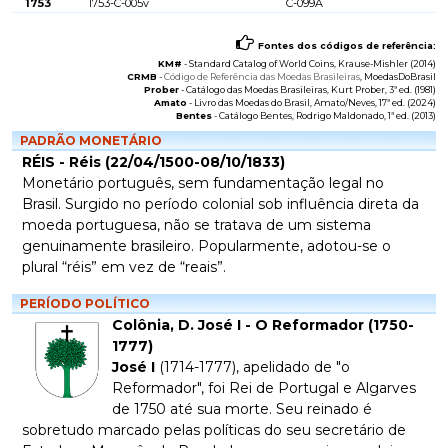
1753
1753-C-005v
C-099A
Fontes dos códigos de referência:
KM#
-
Standard Catalog of World Coins
, Krause-Mishler (2014)
CRMB
-
Código de Referência das Moedas Brasileiras
, MoedasDoBrasil
Prober
-
Catálogo das Moedas Brasileiras
, Kurt Prober, 3ª ed. (1981)
Amato
-
Livro das Moedas do Brasil
, Amato/Neves, 17ª ed. (2024)
Bentes
-
Catálogo Bentes
, Rodrigo Maldonado, 1ª ed. (2013)
PADRÃO MONETÁRIO
RÉIS - Réis (22/04/1500-08/10/1833)
Monetário português, sem fundamentação legal no
Brasil. Surgido no período colonial sob influência direta da
moeda portuguesa, não se tratava de um sistema
genuinamente brasileiro. Popularmente, adotou-se o
plural “réis” em vez de “reais”.
PERÍODO POLÍTICO
Colônia, D. José I - O Reformador (1750-
1777)
José I
(1714-1777), apelidado de "o
Reformador", foi Rei de Portugal e Algarves
de 1750 até sua morte. Seu reinado é
sobretudo marcado pelas políticas do seu secretário de