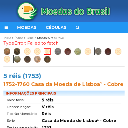
MOEDAS
CÉDULAS
Início
>
Índice
>
Série
> Moeda: 5 réis (1753)
TypeError: Failed to fetch
5 réis (1753)
1752-1760 Casa da Moeda de Lisboa¹ - Cobre
INFORMAÇÕES PRINCIPAIS
5 réis
Valor facial:
V réis
Denominação:
Réis
Padrão Monetário:
Casa da Moeda de Lisboa¹ - Cobre
Série:
1753
Período de emissão: