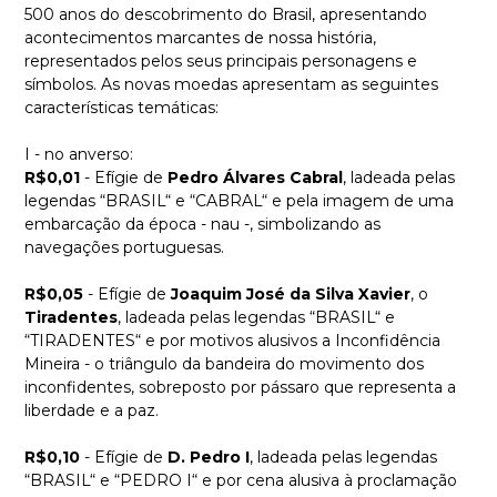
500 anos do descobrimento do Brasil, apresentando
acontecimentos marcantes de nossa história,
representados pelos seus principais personagens e
símbolos. As novas moedas apresentam as seguintes
características temáticas:
I - no anverso:
R$0,01
- Efígie de
Pedro Álvares Cabral
, ladeada pelas
legendas “BRASIL“ e “CABRAL“ e pela imagem de uma
embarcação da época - nau -, simbolizando as
navegações portuguesas.
R$0,05
- Efígie de
Joaquim José da Silva Xavier
, o
Tiradentes
, ladeada pelas legendas “BRASIL“ e
“TIRADENTES“ e por motivos alusivos a Inconfidência
Mineira - o triângulo da bandeira do movimento dos
inconfidentes, sobreposto por pássaro que representa a
liberdade e a paz.
R$0,10
- Efígie de
D. Pedro I
, ladeada pelas legendas
“BRASIL“ e “PEDRO I“ e por cena alusiva à proclamação