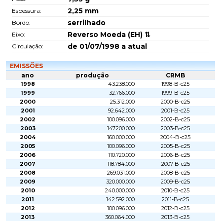
2,25
mm
Espessura:
serrilhado
Bordo:
Reverso Moeda (EH) ⇅
Eixo:
de 01/07/1998 a atual
Circulação:
EMISSÕES
ano
produção
CRMB
1998
43.238.000
1998-B-c25
1999
32.766.000
1999-B-c25
2000
25.312.000
2000-B-c25
2001
92.642.000
2001-B-c25
2002
100.096.000
2002-B-c25
2003
147.200.000
2003-B-c25
2004
160.000.000
2004-B-c25
2005
100.096.000
2005-B-c25
2006
110.720.000
2006-B-c25
2007
118.784.000
2007-B-c25
2008
269.031.000
2008-B-c25
2009
320.000.000
2009-B-c25
2010
240.000.000
2010-B-c25
2011
142.592.000
2011-B-c25
2012
100.096.000
2012-B-c25
2013
360.064.000
2013-B-c25