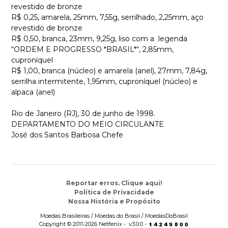
revestido de bronze
R$ 0,25, amarela, 25mm, 7,55g, serrilhado, 2,25mm, aço
revestido de bronze
R$ 0,50, branca, 23mm, 9,25g, liso com a legenda
“ORDEM E PROGRESSO *BRASIL*“, 2,85mm,
cuproníquel
R$ 1,00, branca (núcleo) e amarela (anel), 27mm, 7,84g,
serrilha intermitente, 1,95mm, cuproníquel (núcleo) e
alpaca (anel)
Rio de Janeiro (RJ), 30 de junho de 1998.
DEPARTAMENTO DO MEIO CIRCULANTE
José dos Santos Barbosa Chefe
Reportar erros. Clique aqui!
Política de Privacidade
Nossa História e Propósito
Moedas Brasileiras / Moedas do Brasil / MoedasDoBrasil
Copyright © 2011-2026 Netfenix - v3.0.0 -