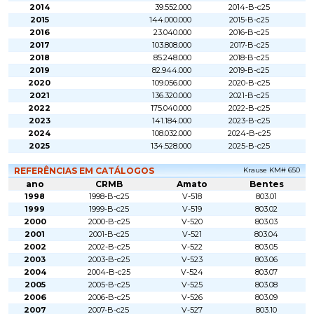
2014
39.552.000
2014-B-c25
2015
144.000.000
2015-B-c25
2016
23.040.000
2016-B-c25
2017
103.808.000
2017-B-c25
2018
85.248.000
2018-B-c25
2019
82.944.000
2019-B-c25
2020
109.056.000
2020-B-c25
2021
136.320.000
2021-B-c25
2022
175.040.000
2022-B-c25
2023
141.184.000
2023-B-c25
2024
108.032.000
2024-B-c25
2025
134.528.000
2025-B-c25
REFERÊNCIAS EM CATÁLOGOS
Krause KM# 650
ano
CRMB
Amato
Bentes
1998
1998-B-c25
V-518
803.01
1999
1999-B-c25
V-519
803.02
2000
2000-B-c25
V-520
803.03
2001
2001-B-c25
V-521
803.04
2002
2002-B-c25
V-522
803.05
2003
2003-B-c25
V-523
803.06
2004
2004-B-c25
V-524
803.07
2005
2005-B-c25
V-525
803.08
2006
2006-B-c25
V-526
803.09
2007
2007-B-c25
V-527
803.10