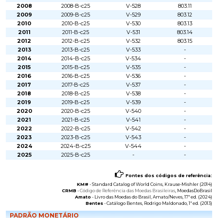
2008
2008-B-c25
V-528
803.11
2009
2009-B-c25
V-529
803.12
2010
2010-B-c25
V-530
803.13
2011
2011-B-c25
V-531
803.14
2012
2012-B-c25
V-532
803.15
2013
2013-B-c25
V-533
-
2014
2014-B-c25
V-534
-
2015
2015-B-c25
V-535
-
2016
2016-B-c25
V-536
-
2017
2017-B-c25
V-537
-
2018
2018-B-c25
V-538
-
2019
2019-B-c25
V-539
-
2020
2020-B-c25
V-540
-
2021
2021-B-c25
V-541
-
2022
2022-B-c25
V-542
-
2023
2023-B-c25
V-543
-
2024
2024-B-c25
V-544
-
2025
2025-B-c25
-
-
Fontes dos códigos de referência:
KM#
-
Standard Catalog of World Coins
, Krause-Mishler (2014)
CRMB
-
Código de Referência das Moedas Brasileiras
, MoedasDoBrasil
Amato
-
Livro das Moedas do Brasil
, Amato/Neves, 17ª ed. (2024)
Bentes
-
Catálogo Bentes
, Rodrigo Maldonado, 1ª ed. (2013)
PADRÃO MONETÁRIO