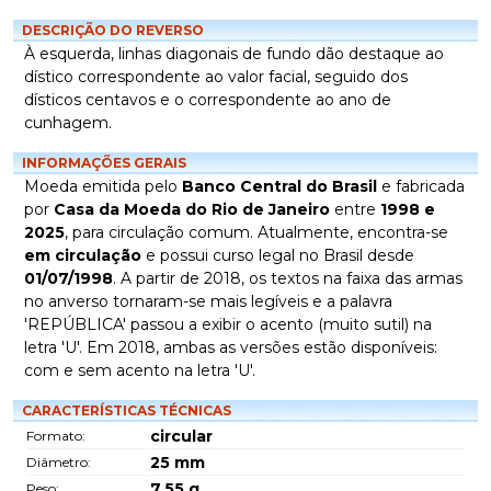
DESCRIÇÃO DO REVERSO
À esquerda, linhas diagonais de fundo dão destaque ao
dístico correspondente ao valor facial, seguido dos
dísticos centavos e o correspondente ao ano de
cunhagem.
INFORMAÇÕES GERAIS
Moeda emitida pelo
Banco Central do Brasil
e fabricada
por
Casa da Moeda do Rio de Janeiro
entre
1998 e
2025
, para circulação comum. Atualmente, encontra-se
em circulação
e possui curso legal no Brasil desde
01/07/1998
. A partir de 2018, os textos na faixa das armas
no anverso tornaram-se mais legíveis e a palavra
'REPÚBLICA' passou a exibir o acento (muito sutil) na
letra 'U'. Em 2018, ambas as versões estão disponíveis:
com e sem acento na letra 'U'.
CARACTERÍSTICAS TÉCNICAS
circular
Formato:
25
mm
Diâmetro:
7,55
g
Peso: