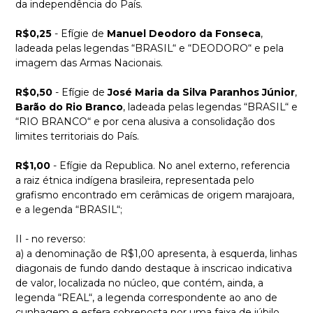
da independência do País.
R$0,25
- Efígie de
Manuel Deodoro da Fonseca
,
ladeada pelas legendas “BRASIL“ e “DEODORO“ e pela
imagem das Armas Nacionais.
R$0,50
- Efígie de
José Maria da Silva Paranhos Júnior
,
Barão do Rio Branco
, ladeada pelas legendas “BRASIL“ e
“RIO BRANCO“ e por cena alusiva a consolidação dos
limites territoriais do País.
R$1,00
- Efígie da Republica. No anel externo, referencia
a raiz étnica indígena brasileira, representada pelo
grafismo encontrado em cerâmicas de origem marajoara,
e a legenda “BRASIL“;
II - no reverso:
a) a denominação de R$1,00 apresenta, à esquerda, linhas
diagonais de fundo dando destaque à inscricao indicativa
de valor, localizada no núcleo, que contém, ainda, a
legenda “REAL“, a legenda correspondente ao ano de
cunhagem e esfera sobreposta por uma faixa de júbilo,