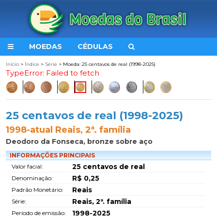
MOEDAS
CÉDULAS
Início
>
Índice
>
Série
> Moeda: 25 centavos de real (1998-2025)
TypeError: Failed to fetch
25 centavos de real (1998-2025)
1998-atual Reais, 2ª. família
Deodoro da Fonseca, bronze sobre aço
INFORMAÇÕES PRINCIPAIS
25 centavos de real
Valor facial:
R$ 0,25
Denominação:
Reais
Padrão Monetário:
Reais, 2ª. família
Série:
1998-2025
Período de emissão: