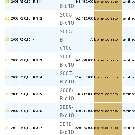
105
2004
R$ 0,10
R-311
348.480.000
bronze sobre aço
serrilha
B-c10
2005-
106
2005
R$ 0,10
R-312
362.112.000
bronze sobre aço
serrilha
B-c10
2005-
B-
107
2005
R$ 0,10
-
n/d
bronze sobre aço
serrilha
c10d
2006-
108
2006
R$ 0,10
R-313
265.728.000
bronze sobre aço
serrilha
B-c10
2007-
109
2007
R$ 0,10
R-314
316.800.000
bronze sobre aço
serrilha
B-c10
2008-
110
2008
R$ 0,10
R-315
534.412.000
bronze sobre aço
serrilha
B-c10
2009-
111
2009
R$ 0,10
R-316
470.016.000
bronze sobre aço
serrilha
B-c10
2010-
112
2010
R$ 0,10
R-317
520.128.000
bronze sobre aço
serrilha
B-c10