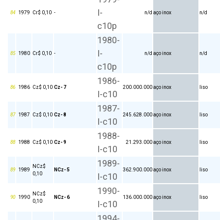
I-
84
1979
Cr$ 0,10
-
n/d
aço inox
n/d
c10p
1980-
I-
85
1980
Cr$ 0,10
-
n/d
aço inox
n/d
c10p
1986-
86
1986
Cz$ 0,10
Cz- 7
200.000.000
aço inox
liso
I-c10
1987-
87
1987
Cz$ 0,10
Cz- 8
245.628.000
aço inox
liso
I-c10
1988-
88
1988
Cz$ 0,10
Cz- 9
21.293.000
aço inox
liso
I-c10
1989-
NCz$
89
1989
NCz- 5
362.900.000
aço inox
liso
0,10
I-c10
1990-
NCz$
90
1990
NCz- 6
136.000.000
aço inox
liso
0,10
I-c10
1994-