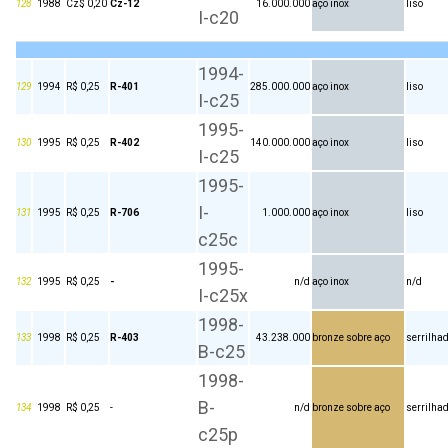
128
1988
Cz$ 0,20
Cz-12
16.000.000
aço inox
liso
I-c20
1994-
129
1994
R$ 0,25
R-401
285.000.000
aço inox
liso
I-c25
1995-
130
1995
R$ 0,25
R-402
140.000.000
aço inox
liso
I-c25
1995-
I-
131
1995
R$ 0,25
R-706
1.000.000
aço inox
liso
c25c
1995-
132
1995
R$ 0,25
-
n/d
aço inox
n/d
I-c25x
1998-
133
1998
R$ 0,25
R-403
43.238.000
bronze sobre aço
serrilha
B-c25
1998-
B-
134
1998
R$ 0,25
-
n/d
bronze sobre aço
serrilha
c25p