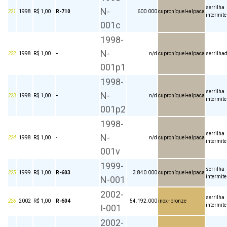
serrilha
N-
221
1998
R$ 1,00
R-710
600.000
cuproníquel+alpaca
intermite
001c
1998-
N-
222
1998
R$ 1,00
-
n/d
cuproníquel+alpaca
serrilha
001p1
1998-
serrilha
N-
223
1998
R$ 1,00
-
n/d
cuproníquel+alpaca
intermite
001p2
1998-
serrilha
N-
224
1998
R$ 1,00
-
n/d
cuproníquel+alpaca
intermite
001v
1999-
serrilha
225
1999
R$ 1,00
R-603
3.840.000
cuproníquel+alpaca
intermite
N-001
2002-
serrilha
226
2002
R$ 1,00
R-604
54.192.000
inox+bronze
intermite
I-001
2002-