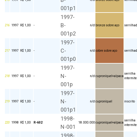
001p1
1997-
B-
216
1997
R$ 1,00
-
n/d
bronze sobre aço
serrilha
001p2
1997-
C-
217
1997
R$ 1,00
-
n/d
cobre sobre aço
serrilha
001p0
1997-
serrilha
N-
218
1997
R$ 1,00
-
n/d
cuproníquel+alpaca
intermite
001p
1997-
N-
219
1997
R$ 1,00
-
n/d
cuproníquel
inscrito
001p1
1998-
serrilha
220
1998
R$ 1,00
R-602
18.000.000
cuproníquel+alpaca
intermite
N-001
1998-