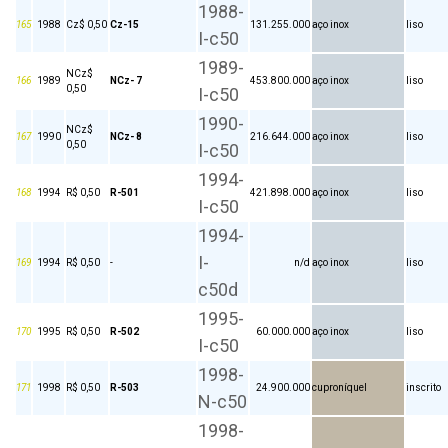
1988-
165
1988
Cz$ 0,50
Cz-15
131.255.000
aço inox
liso
I-c50
1989-
NCz$
166
1989
NCz- 7
453.800.000
aço inox
liso
0,50
I-c50
1990-
NCz$
167
1990
NCz- 8
216.644.000
aço inox
liso
0,50
I-c50
1994-
168
1994
R$ 0,50
R-501
421.898.000
aço inox
liso
I-c50
1994-
I-
169
1994
R$ 0,50
-
n/d
aço inox
liso
c50d
1995-
170
1995
R$ 0,50
R-502
60.000.000
aço inox
liso
I-c50
1998-
171
1998
R$ 0,50
R-503
24.900.000
cuproníquel
inscrito
N-c50
1998-