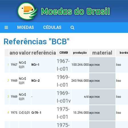
MOEDAS
CÉDULAS
Referências "BCB"
ano
valor
referência
material
CRMB
produção
bord
1967-
NCr$
1
1967
NCr-1
100.246.000
aço inox
liso
0,01
I-c01
1969-
NCr$
2
1969
NCr-2
243.966.000
aço inox
liso
0,01
I-c01
1969-
NCr$
3
1969
-
n/d
aço inox
liso
0,01
I-c01v
1975-
4
1975
Cr$ 0,01
Cr70- 1
15.296.000
aço inox
liso
I-c01
1975-