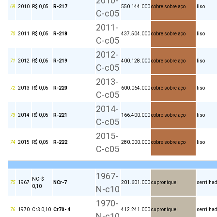
2010-
69
2010
R$ 0,05
R-217
550.144.000
cobre sobre aço
liso
C-c05
2011-
70
2011
R$ 0,05
R-218
437.504.000
cobre sobre aço
liso
C-c05
2012-
71
2012
R$ 0,05
R-219
400.128.000
cobre sobre aço
liso
C-c05
2013-
72
2013
R$ 0,05
R-220
600.064.000
cobre sobre aço
liso
C-c05
2014-
73
2014
R$ 0,05
R-221
166.400.000
cobre sobre aço
liso
C-c05
2015-
74
2015
R$ 0,05
R-222
280.000.000
cobre sobre aço
liso
C-c05
1967-
NCr$
75
1967
NCr-7
201.601.000
cuproníquel
serrilha
0,10
N-c10
1970-
76
1970
Cr$ 0,10
Cr70- 4
412.241.000
cuproníquel
serrilha
N-c10