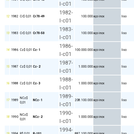
I-c01
1982-
12
1982
Cr$ 0,01
Cr70-49
100.000
aço inox
liso
I-c01
1983-
13
1983
Cr$ 0,01
Cr70-50
100.000
aço inox
liso
I-c01
1986-
14
1986
Cz$ 0,01
Cz- 1
100.000.000
aço inox
liso
I-c01
1987-
15
1987
Cz$ 0,01
Cz- 2
1.000.000
aço inox
liso
I-c01
1988-
16
1988
Cz$ 0,01
Cz- 3
1.000.000
aço inox
liso
I-c01
1989-
NCz$
17
1989
NCz- 1
208.100.000
aço inox
liso
0,01
I-c01
1990-
NCz$
18
1990
NCz- 2
1.000.000
aço inox
liso
0,01
I-c01
1994-
19
1994
R$ 0,01
R-101
887.100.000
aço inox
liso