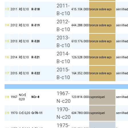
2011-
113
2011
R$ 0,10
R-318
415.104.000
bronze sobre aço
serrilha
B-c10
2012-
114
2012
R$ 0,10
R-319
444.288.000
bronze sobre aço
serrilha
B-c10
2013-
115
2013
R$ 0,10
R-320
610.176.000
bronze sobre aço
serrilha
B-c10
2014-
116
2014
R$ 0,10
R-321
126.528.000
bronze sobre aço
serrilha
B-c10
2015-
117
2015
R$ 0,10
R-322
164.352.000
bronze sobre aço
serrilha
B-c10
1967-
NCr$
118
1967
NCr-8
123.814.000
cuproníquel
serrilha
0,20
N-c20
1970-
119
1970
Cr$ 0,20
Cr70-11
634.780.000
cuproníquel
serrilha
N-c20
1975-