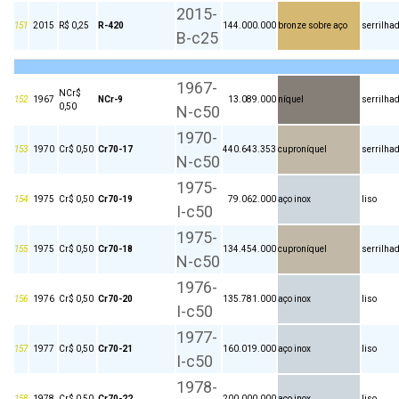
2015-
151
2015
R$ 0,25
R-420
144.000.000
bronze sobre aço
serrilha
B-c25
1967-
NCr$
152
1967
NCr-9
13.089.000
níquel
serrilha
0,50
N-c50
1970-
153
1970
Cr$ 0,50
Cr70-17
440.643.353
cuproníquel
serrilha
N-c50
1975-
154
1975
Cr$ 0,50
Cr70-19
79.062.000
aço inox
liso
I-c50
1975-
155
1975
Cr$ 0,50
Cr70-18
134.454.000
cuproníquel
serrilha
N-c50
1976-
156
1976
Cr$ 0,50
Cr70-20
135.781.000
aço inox
liso
I-c50
1977-
157
1977
Cr$ 0,50
Cr70-21
160.019.000
aço inox
liso
I-c50
1978-
158
1978
Cr$ 0,50
Cr70-22
200.000.000
aço inox
liso