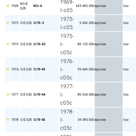
1969-
NCr$
40
1969
NCr-6
543.483.000
aço inox
liso
0,05
I-c05
1975-
41
1975
Cr$ 0,05
Cr70- 3
5.654.000
aço inox
liso
I-c05
1975-
I-
42
1975
Cr$ 0,05
Cr70-42
85.123.000
aço inox
liso
c05c
1976-
I-
43
1976
Cr$ 0,05
Cr70-43
93.644.000
aço inox
liso
c05c
1977-
I-
44
1977
Cr$ 0,05
Cr70-44
85.360.000
aço inox
liso
c05c
1978-
I-
45
1978
Cr$ 0,05
Cr70-45
34.090.000
aço inox
liso
c05c