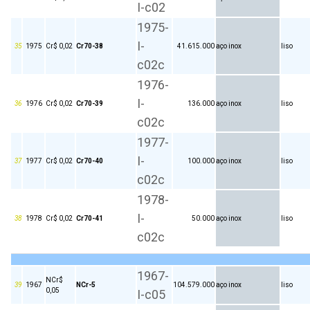
I-c02
1975-
I-
35
1975
Cr$ 0,02
Cr70-38
41.615.000
aço inox
liso
c02c
1976-
I-
36
1976
Cr$ 0,02
Cr70-39
136.000
aço inox
liso
c02c
1977-
I-
37
1977
Cr$ 0,02
Cr70-40
100.000
aço inox
liso
c02c
1978-
I-
38
1978
Cr$ 0,02
Cr70-41
50.000
aço inox
liso
c02c
1967-
NCr$
39
1967
NCr-5
104.579.000
aço inox
liso
0,05
I-c05