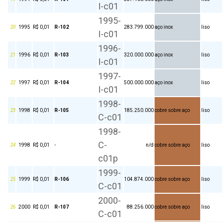
I-c01
1995-
20
1995
R$ 0,01
R-102
283.799.000
aço inox
liso
I-c01
1996-
21
1996
R$ 0,01
R-103
320.000.000
aço inox
liso
I-c01
1997-
22
1997
R$ 0,01
R-104
500.000.000
aço inox
liso
I-c01
1998-
23
1998
R$ 0,01
R-105
185.250.000
cobre sobre aço
liso
C-c01
1998-
C-
24
1998
R$ 0,01
-
n/d
cobre sobre aço
liso
c01p
1999-
25
1999
R$ 0,01
R-106
104.874.000
cobre sobre aço
liso
C-c01
2000-
26
2000
R$ 0,01
R-107
88.256.000
cobre sobre aço
liso
C-c01