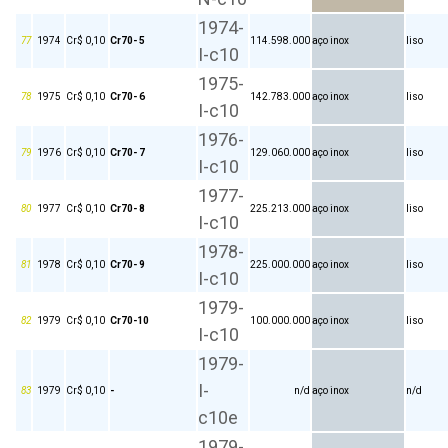
1974-
77
1974
Cr$ 0,10
Cr70- 5
114.598.000
aço inox
liso
I-c10
1975-
78
1975
Cr$ 0,10
Cr70- 6
142.783.000
aço inox
liso
I-c10
1976-
79
1976
Cr$ 0,10
Cr70- 7
129.060.000
aço inox
liso
I-c10
1977-
80
1977
Cr$ 0,10
Cr70- 8
225.213.000
aço inox
liso
I-c10
1978-
81
1978
Cr$ 0,10
Cr70- 9
225.000.000
aço inox
liso
I-c10
1979-
82
1979
Cr$ 0,10
Cr70-10
100.000.000
aço inox
liso
I-c10
1979-
I-
83
1979
Cr$ 0,10
-
n/d
aço inox
n/d
c10e
1979-