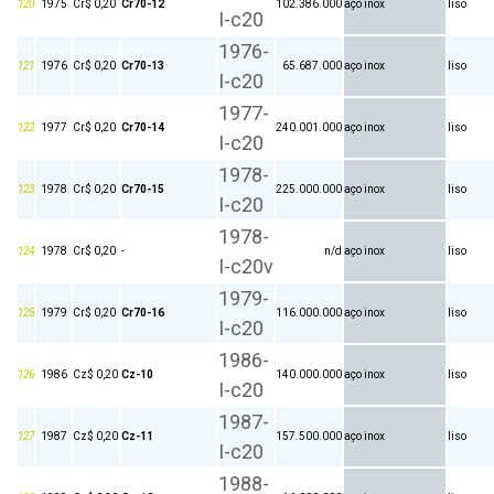
120
1975
Cr$ 0,20
Cr70-12
102.386.000
aço inox
liso
I-c20
1976-
121
1976
Cr$ 0,20
Cr70-13
65.687.000
aço inox
liso
I-c20
1977-
122
1977
Cr$ 0,20
Cr70-14
240.001.000
aço inox
liso
I-c20
1978-
123
1978
Cr$ 0,20
Cr70-15
225.000.000
aço inox
liso
I-c20
1978-
124
1978
Cr$ 0,20
-
n/d
aço inox
liso
I-c20v
1979-
125
1979
Cr$ 0,20
Cr70-16
116.000.000
aço inox
liso
I-c20
1986-
126
1986
Cz$ 0,20
Cz-10
140.000.000
aço inox
liso
I-c20
1987-
127
1987
Cz$ 0,20
Cz-11
157.500.000
aço inox
liso
I-c20
1988-