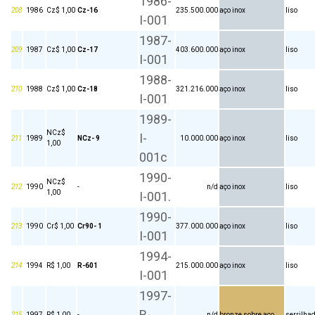
1986-
208
1986
Cz$ 1,00
Cz-16
235.500.000
aço inox
liso
I-001
1987-
209
1987
Cz$ 1,00
Cz-17
403.600.000
aço inox
liso
I-001
1988-
210
1988
Cz$ 1,00
Cz-18
321.216.000
aço inox
liso
I-001
1989-
NCz$
I-
211
1989
NCz- 9
10.000.000
aço inox
liso
1,00
001c
1990-
NCz$
212
1990
-
n/d
aço inox
liso
1,00
I-001.
1990-
213
1990
Cr$ 1,00
Cr90- 1
377.000.000
aço inox
liso
I-001
1994-
214
1994
R$ 1,00
R-601
215.000.000
aço inox
liso
I-001
1997-
B-
215
1997
R$ 1,00
-
n/d
bronze sobre aço
serrilha