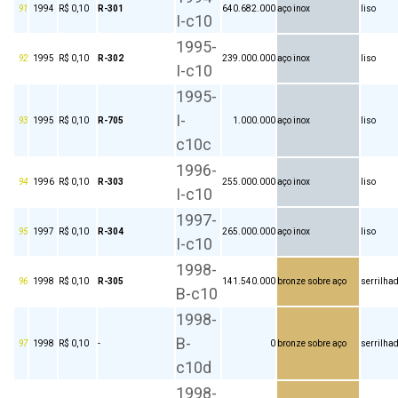
91
1994
R$ 0,10
R-301
640.682.000
aço inox
liso
I-c10
1995-
92
1995
R$ 0,10
R-302
239.000.000
aço inox
liso
I-c10
1995-
I-
93
1995
R$ 0,10
R-705
1.000.000
aço inox
liso
c10c
1996-
94
1996
R$ 0,10
R-303
255.000.000
aço inox
liso
I-c10
1997-
95
1997
R$ 0,10
R-304
265.000.000
aço inox
liso
I-c10
1998-
96
1998
R$ 0,10
R-305
141.540.000
bronze sobre aço
serrilha
B-c10
1998-
B-
97
1998
R$ 0,10
-
0
bronze sobre aço
serrilha
c10d
1998-