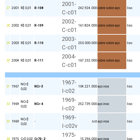
2001-
27
2001
R$ 0,01
R-108
242.924.000
cobre sobre aço
liso
C-c01
2002-
28
2002
R$ 0,01
R-109
161.824.000
cobre sobre aço
liso
C-c01
2003-
29
2003
R$ 0,01
R-110
250.000.000
cobre sobre aço
liso
C-c01
2004-
30
2004
R$ 0,01
R-111
167.232.000
cobre sobre aço
liso
C-c01
1967-
NCr$
31
1967
NCr-3
104.221.000
aço inox
liso
0,02
I-c02
1969-
NCr$
32
1969
NCr-4
252.739.000
aço inox
liso
0,02
I-c02
1969-
NCr$
33
1969
-
n/d
aço inox
liso
0,02
I-c02v
1975-
34
1975
Cr$ 0,02
Cr70- 2
15.296.000
aço inox
liso