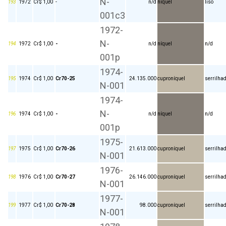
N-
193
1972
Cr$ 1,00
-
n/d
níquel
liso
001c3
1972-
N-
194
1972
Cr$ 1,00
-
n/d
níquel
n/d
001p
1974-
195
1974
Cr$ 1,00
Cr70-25
24.135.000
cuproníquel
serrilha
N-001
1974-
N-
196
1974
Cr$ 1,00
-
n/d
níquel
n/d
001p
1975-
197
1975
Cr$ 1,00
Cr70-26
21.613.000
cuproníquel
serrilha
N-001
1976-
198
1976
Cr$ 1,00
Cr70-27
26.146.000
cuproníquel
serrilha
N-001
1977-
199
1977
Cr$ 1,00
Cr70-28
98.000
cuproníquel
serrilha
N-001