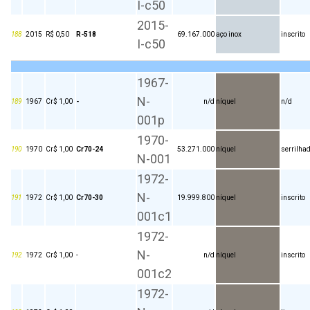
I-c50
2015-
188
2015
R$ 0,50
R-518
69.167.000
aço inox
inscrito
I-c50
1967-
N-
189
1967
Cr$ 1,00
-
n/d
níquel
n/d
001p
1970-
190
1970
Cr$ 1,00
Cr70-24
53.271.000
níquel
serrilha
N-001
1972-
N-
191
1972
Cr$ 1,00
Cr70-30
19.999.800
níquel
inscrito
001c1
1972-
N-
192
1972
Cr$ 1,00
-
n/d
níquel
inscrito
001c2
1972-