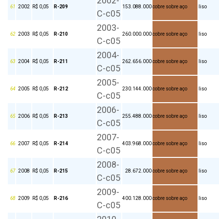
2002-
61
2002
R$ 0,05
R-209
153.088.000
cobre sobre aço
liso
C-c05
2003-
62
2003
R$ 0,05
R-210
260.000.000
cobre sobre aço
liso
C-c05
2004-
63
2004
R$ 0,05
R-211
262.656.000
cobre sobre aço
liso
C-c05
2005-
64
2005
R$ 0,05
R-212
230.144.000
cobre sobre aço
liso
C-c05
2006-
65
2006
R$ 0,05
R-213
255.488.000
cobre sobre aço
liso
C-c05
2007-
66
2007
R$ 0,05
R-214
403.968.000
cobre sobre aço
liso
C-c05
2008-
67
2008
R$ 0,05
R-215
28.672.000
cobre sobre aço
liso
C-c05
2009-
68
2009
R$ 0,05
R-216
400.128.000
cobre sobre aço
liso
C-c05