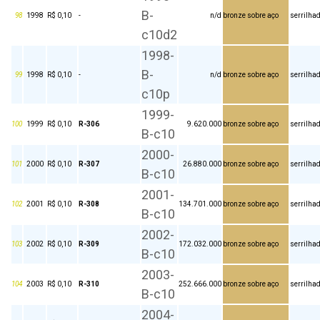
B-
98
1998
R$ 0,10
-
n/d
bronze sobre aço
serrilha
c10d2
1998-
B-
99
1998
R$ 0,10
-
n/d
bronze sobre aço
serrilha
c10p
1999-
100
1999
R$ 0,10
R-306
9.620.000
bronze sobre aço
serrilha
B-c10
2000-
101
2000
R$ 0,10
R-307
26.880.000
bronze sobre aço
serrilha
B-c10
2001-
102
2001
R$ 0,10
R-308
134.701.000
bronze sobre aço
serrilha
B-c10
2002-
103
2002
R$ 0,10
R-309
172.032.000
bronze sobre aço
serrilha
B-c10
2003-
104
2003
R$ 0,10
R-310
252.666.000
bronze sobre aço
serrilha
B-c10
2004-