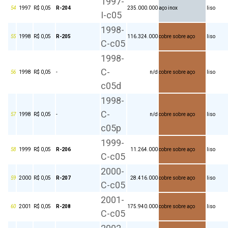
1997-
54
1997
R$ 0,05
R-204
235.000.000
aço inox
liso
I-c05
1998-
55
1998
R$ 0,05
R-205
116.324.000
cobre sobre aço
liso
C-c05
1998-
C-
56
1998
R$ 0,05
-
n/d
cobre sobre aço
liso
c05d
1998-
C-
57
1998
R$ 0,05
-
n/d
cobre sobre aço
liso
c05p
1999-
58
1999
R$ 0,05
R-206
11.264.000
cobre sobre aço
liso
C-c05
2000-
59
2000
R$ 0,05
R-207
28.416.000
cobre sobre aço
liso
C-c05
2001-
60
2001
R$ 0,05
R-208
175.940.000
cobre sobre aço
liso
C-c05