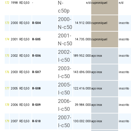
N-
172
1998
R$ 0,50
-
n/d
cuproníquel
n/d
c50p
2000-
173
2000
R$ 0,50
R-504
14.912.000
cuproníquel
inscrito
N-c50
2001-
174
2001
R$ 0,50
R-505
14.735.000
cuproníquel
inscrito
N-c50
2002-
175
2002
R$ 0,50
R-506
189.952.000
aço inox
inscrito
I-c50
2003-
176
2003
R$ 0,50
R-507
143.696.000
aço inox
inscrito
I-c50
2005-
177
2005
R$ 0,50
R-508
122.416.000
aço inox
inscrito
I-c50
2006-
178
2006
R$ 0,50
R-509
39.984.000
aço inox
inscrito
I-c50
2007-
179
2007
R$ 0,50
R-510
130.032.000
aço inox
inscrito
I-c50