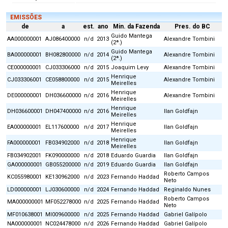
EMISSÕES
de
a
est.
ano
Min. da Fazenda
Pres. do BC
Guido Mantega
AA000000001
AJ086400000
n/d
2013
Alexandre Tombini
(2ª.)
Guido Mantega
BA000000001
BH082800000
n/d
2014
Alexandre Tombini
(2ª.)
CE000000001
CJ033306000
n/d
2015
Joaquim Levy
Alexandre Tombini
Henrique
CJ033306001
CE058800000
n/d
2015
Alexandre Tombini
Meirelles
Henrique
DE000000001
DH036600000
n/d
2016
Alexandre Tombini
Meirelles
Henrique
DH036600001
DH047400000
n/d
2016
Ilan Goldfajn
Meirelles
Henrique
EA000000001
EL117600000
n/d
2017
Ilan Goldfajn
Meirelles
Henrique
FA000000001
FB034902000
n/d
2018
Ilan Goldfajn
Meirelles
FB034902001
FK090000000
n/d
2018
Eduardo Guardia
Ilan Goldfajn
GA000000001
GB055200000
n/d
2019
Eduardo Guardia
Ilan Goldfajn
Roberto Campos
KC055980001
KE130962000
n/d
2023
Fernando Haddad
Neto
LD000000001
LJ030600000
n/d
2024
Fernando Haddad
Reginaldo Nunes
Roberto Campos
MA000000001
MF052278000
n/d
2025
Fernando Haddad
Neto
MF010638001
MI009600000
n/d
2025
Fernando Haddad
Gabriel Galípolo
NA000000001
NC024478000
n/d
2026
Fernando Haddad
Gabriel Galípolo