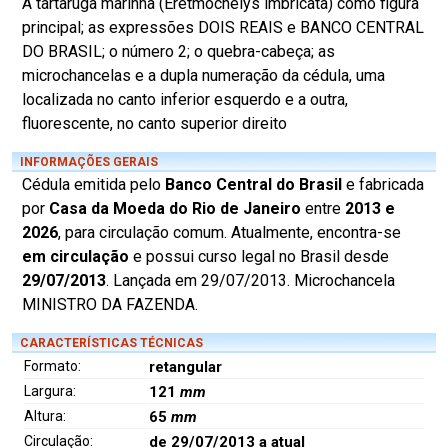
A tartaruga marinha (Eretmochelys imbricata) como figura
principal; as expressões DOIS REAIS e BANCO CENTRAL
DO BRASIL; o número 2; o quebra-cabeça; as
microchancelas e a dupla numeração da cédula, uma
localizada no canto inferior esquerdo e a outra,
fluorescente, no canto superior direito
INFORMAÇÕES GERAIS
Cédula emitida pelo
Banco Central do Brasil
e fabricada
por
Casa da Moeda do Rio de Janeiro
entre
2013 e
2026
, para circulação comum. Atualmente, encontra-se
em circulação
e possui curso legal no Brasil desde
29/07/2013
. Lançada em 29/07/2013. Microchancela
MINISTRO DA FAZENDA.
CARACTERÍSTICAS TÉCNICAS
Formato:
retangular
Largura:
121
mm
Altura:
65
mm
Circulação:
de 29/07/2013 a atual