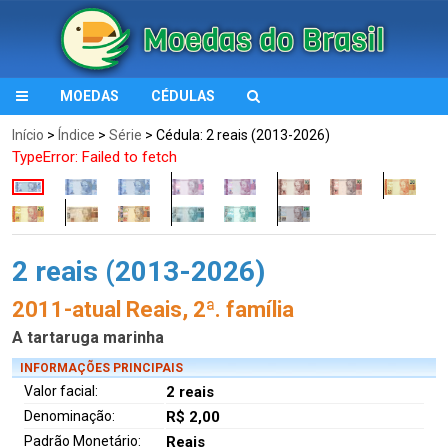
MOEDAS
CÉDULAS
Início
>
Índice
>
Série
> Cédula: 2 reais (2013-2026)
TypeError: Failed to fetch
2 reais (2013-2026)
2011-atual Reais, 2ª. família
A tartaruga marinha
INFORMAÇÕES PRINCIPAIS
Valor facial:
2 reais
Denominação:
R$ 2,00
Padrão Monetário:
Reais